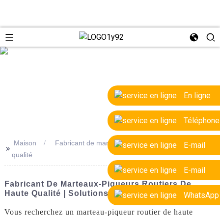
e
En ligne
Téléphone
Maison
Fabricant de marteaux-piqueurs routiers de haute
E-mail
>>
qualité
E-mail
Fabricant De Marteaux-Piqueurs Routiers De
Haute Qualité | Solutions OEM Et D'usine
WhatsApp
Vous recherchez un marteau-piqueur routier de haute