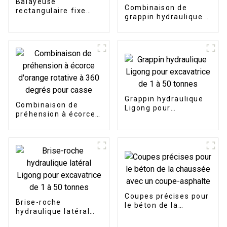
Balayeuse
Combinaison de
rectangulaire fixe
grappin hydraulique à
Ligong pour
rotation à 360 degrés
excavatrice de 2 à 20
pour excavatrice de 3
tonnes
à 25 tonnes
Grappin hydraulique
Combinaison de
Ligong pour
préhension à écorce
excavatrice de 1 à 50
d'orange rotative à
tonnes
360 degrés pour
casse
Coupes précises pour
Brise-roche
le béton de la
hydraulique latéral
chaussée avec un
Ligong pour
coupe-asphalte