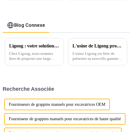
excavatrice de 1 à 50
tonnes
Blog Connexe
Ligong : votre solution unique pour des accessoires d'excavatrice polyvalents
L'usine de Ligong propose des râteaux d'excavatrice de qualité supérieure avec personnalisation et assurance de haute qualité
Chez Ligong, nous sommes
L'usine Ligong est fière de
fiers de proposer une large
présenter sa nouvelle gamme
gamme d'accessoires pour
de râteaux-excavateurs, conçue
pelles hydrauliques de haute
pour répondre aux besoins
qualité, conçus pour répondre
variés de ses clients
aux besoins variés de nos
internationaux. Nos râteaux-
clients dans divers secteurs
excavateurs sont conçus pour
Recherche Associée
d'activité. De la construction à
offrir des performances
la foresterie…
inégalées.
Fournisseurs de grappins manuels pour excavatrices OEM
Fournisseur de grappins manuels pour excavatrices de haute qualité