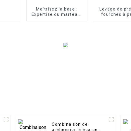
Maîtrisez la base :
Levage de pré
Expertise du marteau-
fourches à p
pilon vertical LG pour
pour charg
les travaux de sous-
compactes p
structure sur tous les
manutention 
terrains
Combinaison de
préhension à écorce