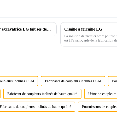
La cisaille multifonctionnelle combinée pour excavatrice LG fait ses débuts en force !
Cisaille à ferraille LG
La solution de premier ordre pour le 
est à l'avant-garde de la fabrication 
cisaille à ferraille LG, également con
coupleurs inclinés OEM
Fabricants de coupleurs inclinés OEM
Fou
Fabricant de coupleurs inclinés de haute qualité
Usine de coupleurs 
Fabricants de coupleurs inclinés de haute qualité
Fournisseurs de coupleu