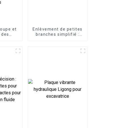
coupe et
Enlèvement de petites
 des
branches simplifié :
ec le
grappin à cisailles
ouches
pour excavatrice LG
ssoire
e conçu
ination
efficace
hes