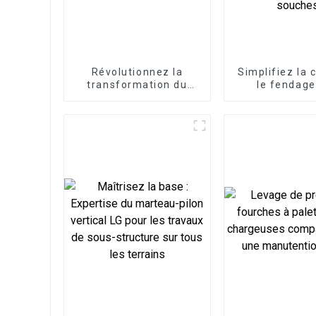
Révolutionnez la
Simplifiez la 
transformation du
le fendage
bois : la fendeuse à
souches av
bois excavatrice libère
fendeur de s
l'efficacité forestière
LG, un acce
d'excavatric
pour une élim
puissante et 
des souc