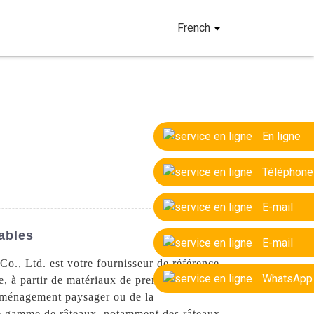
French
En ligne
Téléphone
E-mail
ables
E-mail
o., Ltd. est votre fournisseur de référence
WhatsApp
, à partir de matériaux de première qualité
l'aménagement paysager ou de la
ge gamme de râteaux, notamment des râteaux