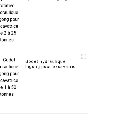
excavatrice de 2 à 25
tonnes
Godet hydraulique
Ligong pour excavatrice
de 1 à 50 tonnes