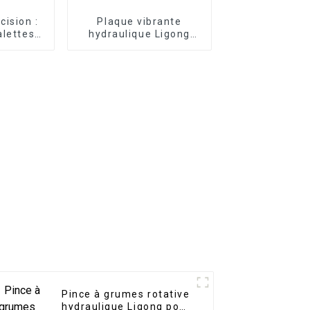
cision :
Plaque vibrante
alettes
hydraulique Ligong
euses
pour excavatrice
our une
fluide
Pince à grumes rotative
hydraulique Ligong pour