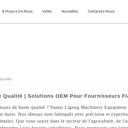
À Propos De Nous
Vidéo
Nouvelles
Contactez-Nous
qualité
 Qualité | Solutions OEM Pour Fournisseurs Fi
âteaux de haute qualité ? Yantai Ligong Machinery Equipment C
durer. Nos râteaux sont fabriqués avec précision et expertise
timales. Que vous soyez dans le secteur de l'agriculture, de 
r répondre à vos besoins spécifiques. Nous proposons une lar