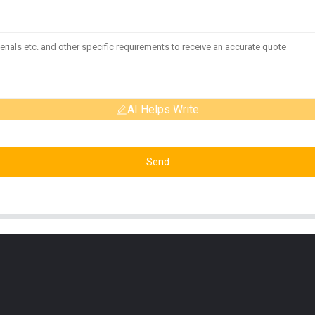
AI Helps Write
Send