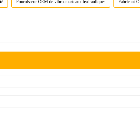
té
Fournisseur OEM de vibro-marteaux hydrauliques
Fabricant O