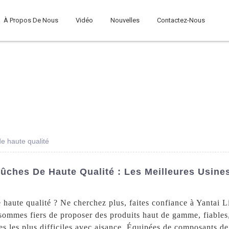
À Propos De Nous
Vidéo
Nouvelles
Contactez-Nous
e haute qualité
ûches De Haute Qualité : Les Meilleures Usin
haute qualité ? Ne cherchez plus, faites confiance à Yantai 
 sommes fiers de proposer des produits haut de gamme, fiables
es les plus difficiles avec aisance. Équipées de composants de