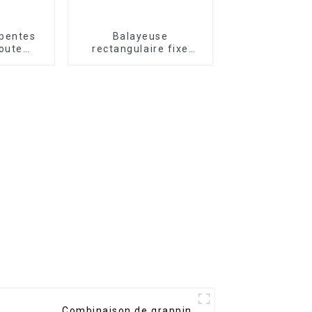
pentes
Balayeuse
toute
rectangulaire fixe
outre de
Ligong pour
clinable
excavatrice de 2 à 20
tonnes
Combinaison de grappin