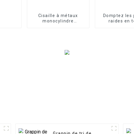
Cisaille à métaux
Domptez les 
monocylindre
raides en 
compacte et
confiance - P
économique
nivellement in
LG
Grappin de tri de