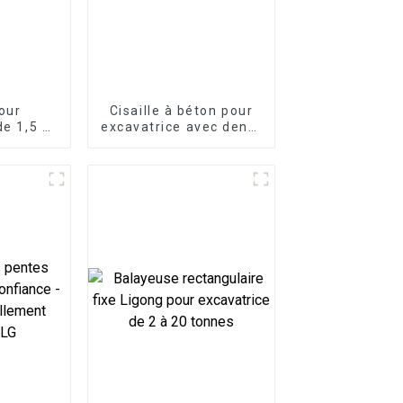
our
Cisaille à béton pour
de 1,5 à
excavatrice avec dents
es
remplaçables