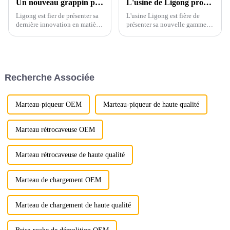
Un nouveau grappin pour excavatrices révolutionne l'abattage des arbres
L'usine de Ligong propose des râteaux d'excavatrice de qualité supérieure avec personnalisation et assurance de haute qualité
Ligong est fier de présenter sa
L'usine Ligong est fière de
dernière innovation en matière
présenter sa nouvelle gamme
d'accessoires pour engins
de râteaux-excavateurs, conçue
lourds : le grappin-soucheur
pour répondre aux besoins
pour excavatrices. Cet outil
variés de ses clients
puissant est conçu pour
internationaux. Nos râteaux-
optimiser l'élimination des
excavateurs sont conçus pour
Recherche Associée
arbres et des souches.
offrir des performances
inégalées.
Marteau-piqueur OEM
Marteau-piqueur de haute qualité
Marteau rétrocaveuse OEM
Marteau rétrocaveuse de haute qualité
Marteau de chargement OEM
Marteau de chargement de haute qualité