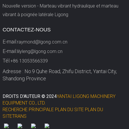
Nouvelle version - Marteau vibrant hydraulique et marteau
vibrant à poignée latérale Ligong
CONTACTEZ-NOUS
E-mail:
raymond@lgong.com.cn
E-mail:
lilyleng@lgong.com.cn
Tél.
+86 13053566339
Adresse : No.9 Quhe Road, Zhifu District, Yantai City,
Shandong Province
DROITS D'AUTEUR © 2024
YANTAI LIGONG MACHINERY
EQUIPMENT CO., LTD.
RECHERCHE PRINCIPALE
PLAN DU SITE
PLAN DU
SITETRANS