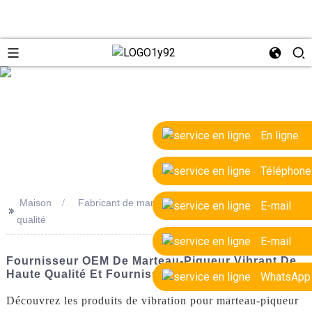
e
En ligne
Téléphone
Maison
Fabricant de marteau-piqueur vibrant de haute
E-mail
>>
qualité
E-mail
Fournisseur OEM De Marteau-Piqueur Vibrant De
Haute Qualité Et Fournisseurs De Confiance
WhatsApp
Découvrez les produits de vibration pour marteau-piqueur