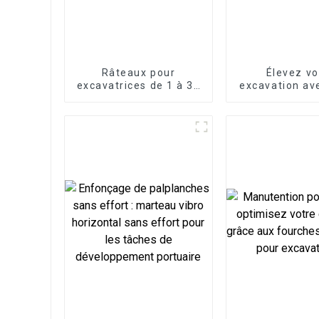
Râteaux pour
Élevez vo
excavatrices de 1 à 30
excavation av
tonnes
attache ra
mécaniq