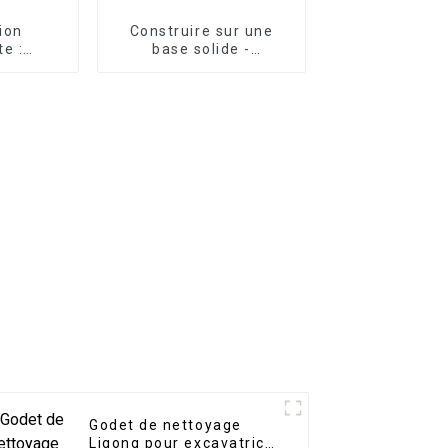
ion
Construire sur une
te :
base solide -
votre
Construction de
âce aux
fondations avec
alettes
poutre de nivellement
trices
d'excavatrice LG
Godet de nettoyage
Ligong pour excavatrice