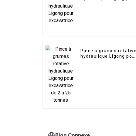
excavatrice
Pince à grumes rotativ
hydraulique Ligong pou
excavatrice de 2 à 25
tonnes
Blog Connexe