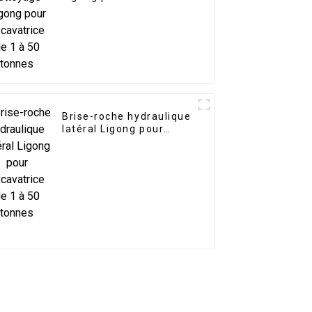
de 1 à 50 tonnes
Brise-roche hydraulique
latéral Ligong pour
excavatrice de 1 à 50
tonnes