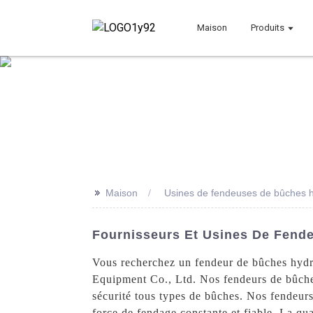
Maison
Produits
>>
Maison
Usines de fendeuses de bûches h
Fournisseurs Et Usines De Fend
Vous recherchez un fendeur de bûches hydra
Equipment Co., Ltd. Nos fendeurs de bûches 
sécurité tous types de bûches. Nos fendeur
force de fendage constante et fiable. La qua