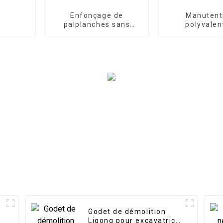
Enfonçage de
Manutent
palplanches sans
polyvalen
effort : marteau vibro
optimisez 
horizontal sans effort
efficacité gr
pour les tâches de
fourches à p
développement
pour excava
portuaire
Godet de démolition
r
Ligong pour excavatrice