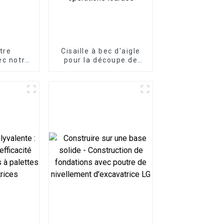
tre
Cisaille à bec d'aigle
ec notre
pour la découpe de
pide
métaux lourds Cisaille
ue
à ferraille
d'excavatrice haute
résistance pour les
opérations lourdes