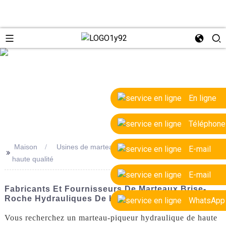
e
En ligne
Téléphone
Maison
Usines de marteaux brise-roche hydrauliques de
E-mail
>>
haute qualité
E-mail
Fabricants Et Fournisseurs De Marteaux Brise-
Roche Hydrauliques De Haute Qualité
WhatsApp
Vous recherchez un marteau-piqueur hydraulique de haute