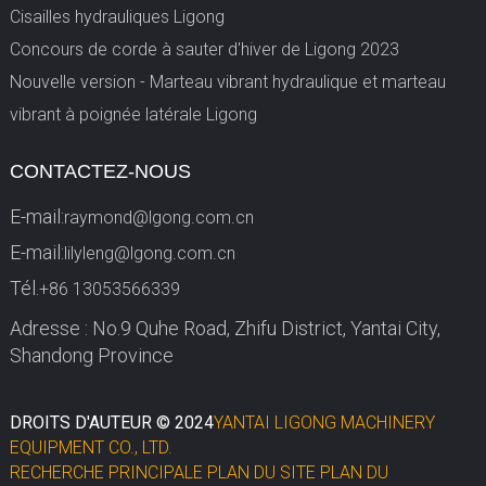
Cisailles hydrauliques Ligong
Concours de corde à sauter d'hiver de Ligong 2023
Nouvelle version - Marteau vibrant hydraulique et marteau
vibrant à poignée latérale Ligong
CONTACTEZ-NOUS
E-mail:
raymond@lgong.com.cn
E-mail:
lilyleng@lgong.com.cn
Tél.
+86 13053566339
Adresse : No.9 Quhe Road, Zhifu District, Yantai City,
Shandong Province
DROITS D'AUTEUR © 2024
YANTAI LIGONG MACHINERY
EQUIPMENT CO., LTD.
RECHERCHE PRINCIPALE
PLAN DU SITE
PLAN DU