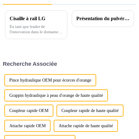
Cisaille à rail LG
Présentation du pulvérisateur rotatif Ligong : redéfinir l'efficacité de la démolition
En tant que leader de
l'innovation dans le domaine
de la construction et des
machines lourdes, LG
Machinery est fier d'annoncer
le lancement de son dernier
produit révolutionnaire : la
Recherche Associée
cisaille à rails pour excavatrice.
Cet équipement de pointe est…
Pince hydraulique OEM pour écorces d'orange
Grappin hydraulique à peau d'orange de haute qualité
Coupleur rapide OEM
Coupleur rapide de haute qualité
Attache rapide OEM
Attache rapide de haute qualité