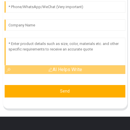
AI Helps Write
Send