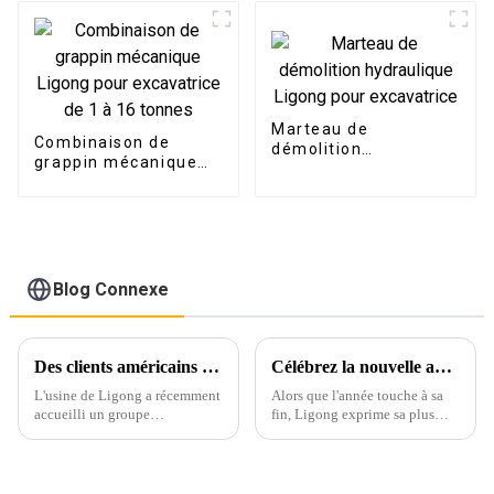
à 25 tonnes
Marteau de
Combinaison de
démolition
grappin mécanique
hydraulique Ligong
Ligong pour
pour excavatrice
excavatrice de 1 à 16
tonnes
Blog Connexe
Des clients américains visitent l'usine de Ligong pour discuter de la coopération concernant les accessoires d'excavatrice
Célébrez la nouvelle année avec gratitude et enthousiasme
L'usine de Ligong a récemment
Alors que l'année touche à sa
accueilli un groupe
fin, Ligong exprime sa plus
d'importants clients américains.
sincère gratitude à tous ses
Cette visite visait à renforcer la
partenaires, clients et employés
coopération entre les deux
qui ont contribué à cette année
parties sur des produits tels que
exceptionnelle. Votre confiance