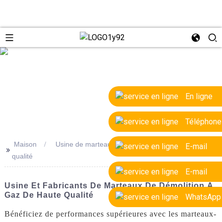
e
En ligne
Téléphone
Maison
Usine de marteaux de démolition à gaz de haute
E-mail
>>
qualité
E-mail
Usine Et Fabricants De Marteaux De Démolition À
Gaz De Haute Qualité
WhatsApp
Bénéficiez de performances supérieures avec les marteaux-