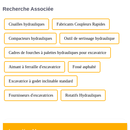
les pulvérisateurs, les systèmes
et votre soutien ont été la clé
Recherche Associée
hydrauliques et les systèmes de
de voûte de notre réussite.
contrôle de la qualité.
Cisailles hydrauliques
Fabricants Coupleurs Rapides
Compacteurs hydrauliques
Outil de sertissage hydraulique
Cadres de fourches à palettes hydrauliques pour excavatrice
Aimant à ferraille d'excavatrice
Fossé asphalté
Excavatrice à godet inclinable standard
Fournisseurs d'excavatrices
Rotatifs Hydrauliques