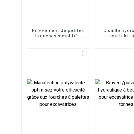
Enlèvement de petites
Cisaille hydr
branches simplifié :
multi-kit 
grappin à cisailles
applicati
pour excavatrice LG
polyvalen