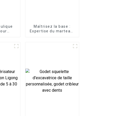
aulique
Maîtrisez la base :
pour
Expertise du marteau-
ons
pilon vertical LG pour
tes
les travaux de sous-
structure sur tous les
terrains