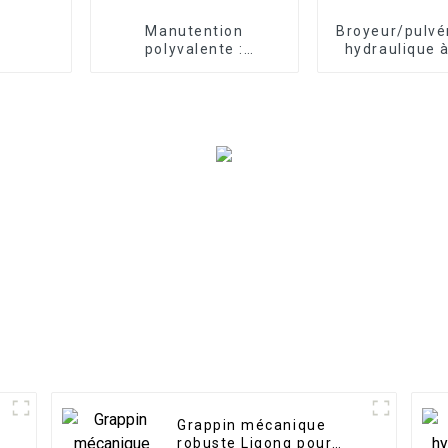
Manutention
Broyeur/pulvé
polyvalente :
hydraulique 
optimisez votre
Ligong p
efficacité grâce aux
excavatrice d
fourches à palettes
tonne
pour excavatrices
Grappin mécanique
robuste Ligong pour