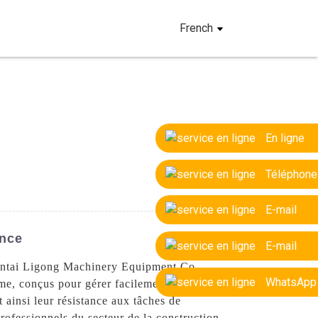
French
En ligne
Téléphone
E-mail
ance
E-mail
 Yantai Ligong Machinery Equipment Co.,
WhatsApp
me, conçus pour gérer facilement les
t ainsi leur résistance aux tâches de
professionnels du secteur de la construction