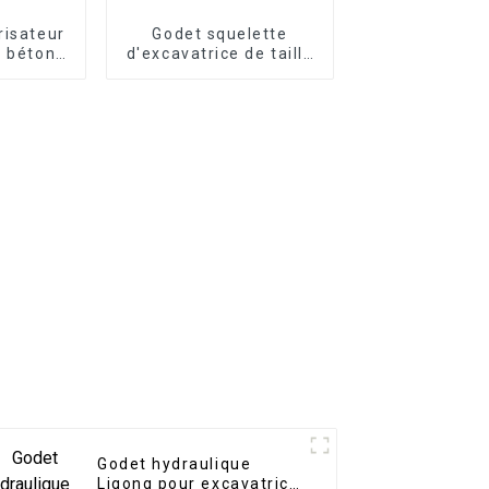
risateur
Godet squelette
à béton
d'excavatrice de taille
our
personnalisée, godet
e 5 à 30
cribleur avec dents
s
Godet hydraulique
Ligong pour excavatrice