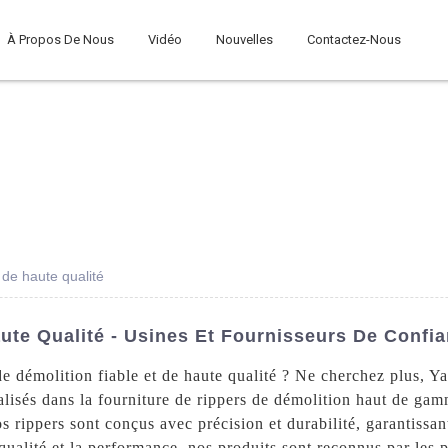
À Propos De Nous
Vidéo
Nouvelles
Contactez-Nous
 de haute qualité
ute Qualité - Usines Et Fournisseurs De Confi
de démolition fiable et de haute qualité ? Ne cherchez plus,
lisés dans la fourniture de rippers de démolition haut de gam
os rippers sont conçus avec précision et durabilité, garantissan
qualité et la performance, nos produits sont reconnus par les 