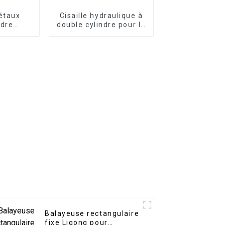
métaux
Cisaille hydraulique à
ndre
double cylindre pour la
 et
coupe de l'acier et du
que
fer
Balayeuse rectangulaire
fixe Ligong pour