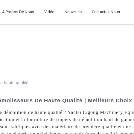
À Propos De Nous
Vidéo
Nouvelles
Contactez-Nous
e haute qualité
molisseurs De Haute Qualité | Meilleurs Choix
e démolition de haute qualité ? Yantai Ligong Machinery Equip
rication et la fourniture de rippers de démolition haut de gam
 sont fabriqués avec des matériaux de première qualité et une 
ne ingénierie de précision et un savoir-faire de qualité, nos p