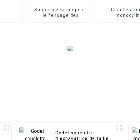
Simplifiez la coupe et
Cisaille à 
le fendage des
monocyli
souches avec le
compacte
fendeur de souches
économi
LG, un accessoire
d'excavatrice conçu
pour une élimination
puissante et efficace
des souches
Godet squelette
d'excavatrice de taille