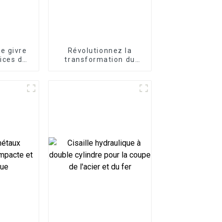
e givre
Révolutionnez la
ices de
transformation du
onnes
bois : la fendeuse à
bois excavatrice libère
l'efficacité forestière