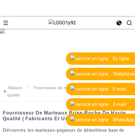
e
En ligne
Téléphone
Maison
Fournisseur de marteaux brise-roche de haute
E-mail
>>
qualité
E-mail
Fournisseur De Marteaux Brise-Roche De Haute
Qualité | Fabricants Et Usines OEM
WhatsApp
Découvrez les marteaux-piqueurs de démolition haut de