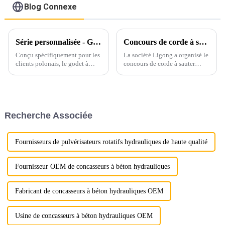
Blog Connexe
Série personnalisée - Godet à roche 30T avec pouce hydraulique
Concours de corde à sauter d'hiver de Ligong 2023
Conçu spécifiquement pour les
La société Ligong a organisé le
clients polonais, le godet à
concours de corde à sauter
roche LG 30T avec pouce
d'hiver 2023.
hydraulique offre une
durabilité, une efficacité et une
adaptabilité exceptionnelles
pour les opérations intensives.
Recherche Associée
Caractéristiques du produit ...
Fournisseurs de pulvérisateurs rotatifs hydrauliques de haute qualité
Fournisseur OEM de concasseurs à béton hydrauliques
Fabricant de concasseurs à béton hydrauliques OEM
Usine de concasseurs à béton hydrauliques OEM