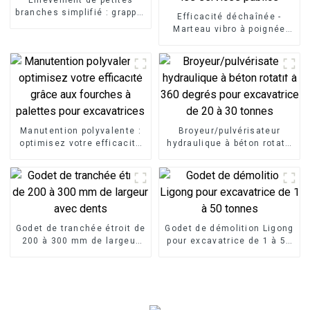
branches simplifié : grappin
Efficacité déchaînée -
à cisailles pour excavatrice
Marteau vibro à poignée
LG
latérale LG : installation
rapide pour les pipelines et
les services publics
Manutention polyvalente :
Broyeur/pulvérisateur
optimisez votre efficacité
hydraulique à béton rotatif
grâce aux fourches à
à 360 degrés pour
palettes pour excavatrices
excavatrice de 20 à 30
tonnes
Godet de tranchée étroit de
Godet de démolition Ligong
200 à 300 mm de largeur
pour excavatrice de 1 à 50
avec dents
tonnes