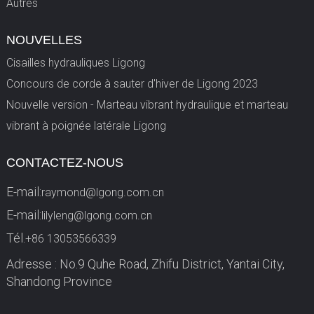
Autres
NOUVELLES
Cisailles hydrauliques Ligong
Concours de corde à sauter d'hiver de Ligong 2023
Nouvelle version - Marteau vibrant hydraulique et marteau
vibrant à poignée latérale Ligong
CONTACTEZ-NOUS
E-mail:
raymond@lgong.com.cn
E-mail:
lilyleng@lgong.com.cn
Tél.
+86 13053566339
Adresse : No.9 Quhe Road, Zhifu District, Yantai City,
Shandong Province