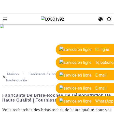
e
En ligne
Téléphone
Maison
Fabricants de brise-roches de démonstration de
E-mail
>>
haute qualité
E-mail
Fabricants De Brise-Roches De Démonstration De
Haute Qualité | Fournisseurs Et Producteurs OEM
WhatsApp
Vous recherchez des brise-roches de haute qualité pour vos