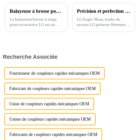
Balayeuse à brosse pour excavatrice LG pour le nettoyage des routes
Précision et perfection dans chaque détail
La balayeuse/brosse à neige
LG Eagle Shear, leader du
pour excavatrice LG est un
secteur LG présente fièrement
accessoire polyvalent
sa dernière cisaille Eagle Shear,
spécialement conçu pour
un outil haute performance
améliorer l'efficacité et la
conçu pour le démontage
polyvalence des excavatrices
industriel. Dotée d'une force de
dans les opérations de
coupe puissante et d'une
Recherche Associée
nettoyage et de déblaiement.
précision exceptionnelle...
Fournisseur de coupleurs rapides mécaniques OEM
Fabricant de coupleurs rapides mécaniques OEM
Usine de coupleurs rapides mécaniques OEM
Usines de coupleurs rapides mécaniques OEM
Fabricants de coupleurs rapides mécaniques OEM