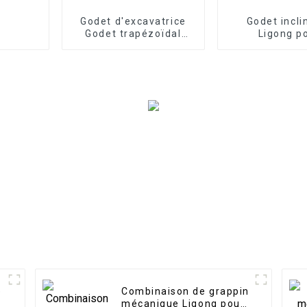
Godet d'excavatrice
Godet incli
Godet trapézoïdal
Ligong p
robuste à fossé en V
excavatrice d
tonne
e
Combinaison de grappin
r
mécanique Ligong pour