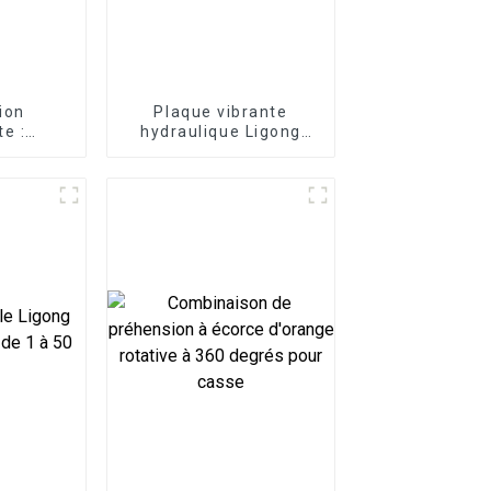
ion
Plaque vibrante
te :
hydraulique Ligong
votre
pour excavatrice
âce aux
alettes
trices