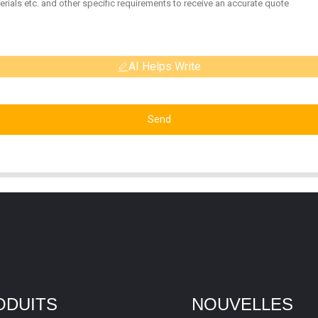
AI Helps Write
Send
ODUITS
NOUVELLES