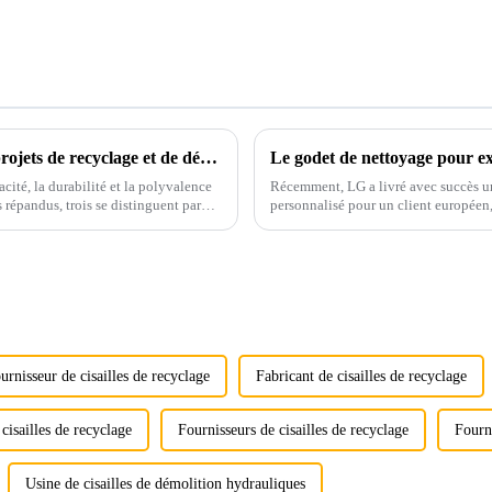
Accessoires polyvalents révolutionnant les projets de recyclage et de démolition : cisaille à voiture, presse à châssis de voiture et grappin rotatif
cité, la durabilité et la polyvalence
Récemment, LG a livré avec succès u
s répandus, trois se distinguent par
personnalisé pour un client européen
tonnes.
urnisseur de cisailles de recyclage
Fabricant de cisailles de recyclage
cisailles de recyclage
Fournisseurs de cisailles de recyclage
Fourni
Usine de cisailles de démolition hydrauliques