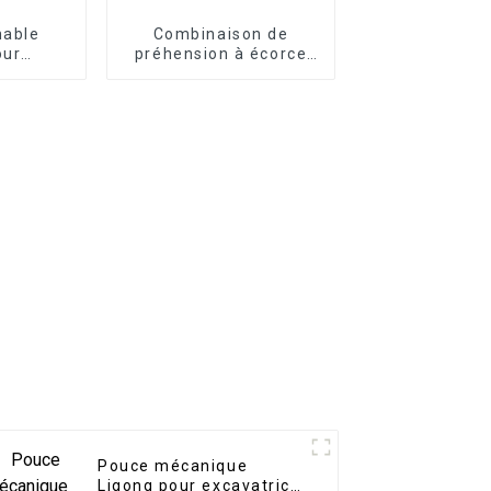
nable
Combinaison de
our
préhension à écorce
e 1 à 50
d'orange rotative à
s
360 degrés pour casse
Pouce mécanique
Ligong pour excavatrice