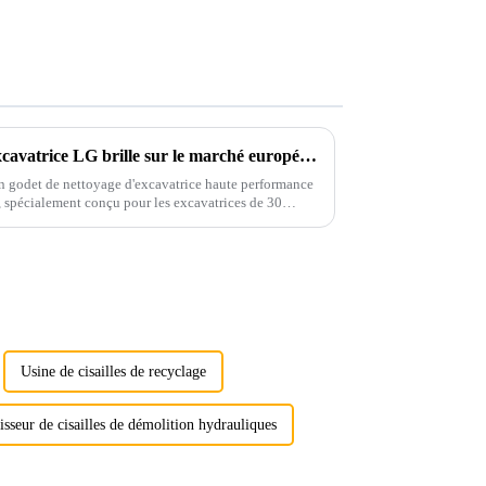
Le godet de nettoyage pour excavatrice LG brille sur le marché européen grâce à des services de personnalisation sur mesure
n godet de nettoyage d'excavatrice haute performance
, spécialement conçu pour les excavatrices de 30
Usine de cisailles de recyclage
sseur de cisailles de démolition hydrauliques