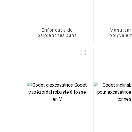
Enfonçage de
Manutent
palplanches sans
polyvalen
effort : marteau vibro
optimisez 
horizontal sans effort
efficacité gr
pour les tâches de
fourches à p
développement
pour excava
portuaire