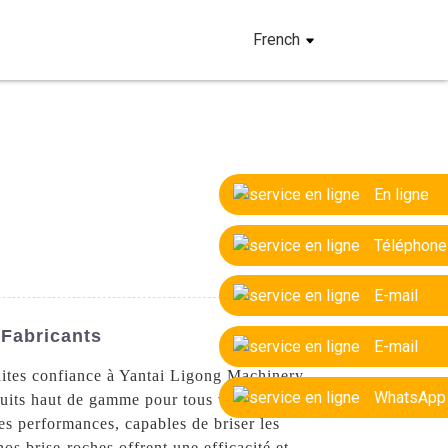
French
En ligne
Téléphone
E-mail
 Fabricants
E-mail
aites confiance à Yantai Ligong Machinery
WhatsApp
oduits haut de gamme pour tous vos besoins
es performances, capables de briser les
nos brise-roches offrent une efficacité et