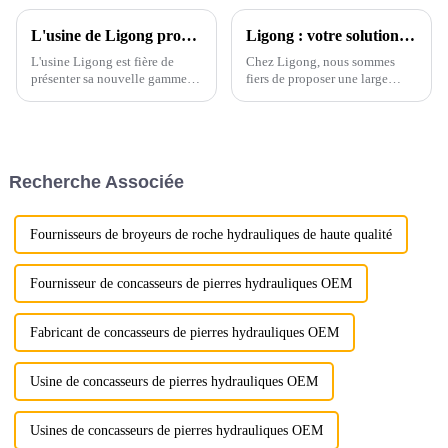
L'usine de Ligong propose des râteaux d'excavatrice de qualité supérieure avec personnalisation et assurance de haute qualité
Ligong : votre solution unique pour des accessoires d'excavatrice polyvalents
L'usine Ligong est fière de
Chez Ligong, nous sommes
présenter sa nouvelle gamme
fiers de proposer une large
de râteaux-excavateurs, conçue
gamme d'accessoires pour
pour répondre aux besoins
pelles hydrauliques de haute
variés de ses clients
qualité, conçus pour répondre
internationaux. Nos râteaux-
aux besoins variés de nos
excavateurs sont conçus pour
clients dans divers secteurs
Recherche Associée
offrir des performances
d'activité. De la construction à
inégalées.
la foresterie…
Fournisseurs de broyeurs de roche hydrauliques de haute qualité
Fournisseur de concasseurs de pierres hydrauliques OEM
Fabricant de concasseurs de pierres hydrauliques OEM
Usine de concasseurs de pierres hydrauliques OEM
Usines de concasseurs de pierres hydrauliques OEM