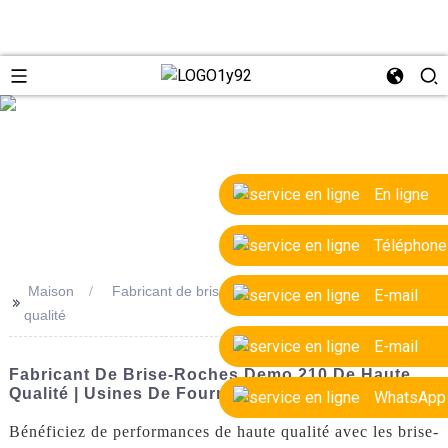
e
En ligne
Téléphone
Maison
Fabricant de brise-roches Demo 210 de haute
E-mail
>>
qualité
E-mail
Fabricant De Brise-Roches Demo 210 De Haute
Qualité | Usines De Fournisseurs OEM
WhatsApp
Bénéficiez de performances de haute qualité avec les brise-