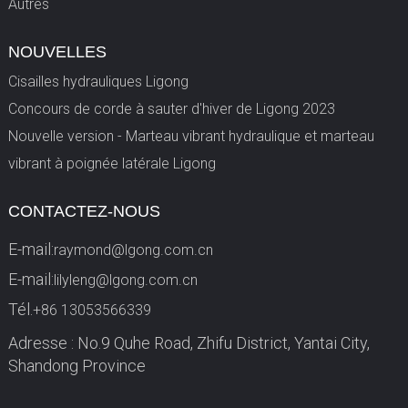
Autres
NOUVELLES
Cisailles hydrauliques Ligong
Concours de corde à sauter d'hiver de Ligong 2023
Nouvelle version - Marteau vibrant hydraulique et marteau
vibrant à poignée latérale Ligong
CONTACTEZ-NOUS
E-mail:
raymond@lgong.com.cn
E-mail:
lilyleng@lgong.com.cn
Tél.
+86 13053566339
Adresse : No.9 Quhe Road, Zhifu District, Yantai City,
Shandong Province