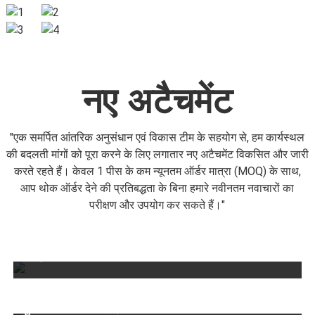
नए अटैचमेंट
"एक समर्पित आंतरिक अनुसंधान एवं विकास टीम के सहयोग से, हम कार्यस्थल
की बदलती मांगों को पूरा करने के लिए लगातार नए अटैचमेंट विकसित और जारी
करते रहते हैं। केवल 1 पीस के कम न्यूनतम ऑर्डर मात्रा (MOQ) के साथ,
आप थोक ऑर्डर देने की प्रतिबद्धता के बिना हमारे नवीनतम नवाचारों का
सामग्री की ढुलाई, विध्वंस और वानिकी अनुप्रयोगों में
परीक्षण और उपयोग कर सकते हैं।"
मजबूती और बहुमुखी प्रतिभा के लिए निर्मित, इसमें एक
आक्रामक टाइन प्रोफ़ाइल है जो असाधारण नियंत्रण के
साथ लॉग, चट्टानों, झाड़ियों और स्क्रैप को सुरक्षित रूप से
तेजी से और कुशलतापूर्वक साइट पर ही सामग्री को अलग
पकड़ती है।
करने के लिए डिज़ाइन किया गया, इसमें एक हेवी-ड्यूटी
रोटेटिंग ड्रम है जिसमें अनुकूलित मेश साइज हैं जो ऊपरी
मिट्टी और खाद से लेकर नदी की रेत और बजरी तक सब
कुछ संभालने में सक्षम है।