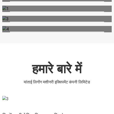
आदर्श।
अन्वेषण करना
पत्थर, थोक सामग्री और निर्माण मलबे की कुशल लोडिंग, छँटाई और स्थानांतरण।
अन्वेषण करना
स्क्रैप धातु की छँटाई, विध्वंस सामग्री के पुनर्चक्रण और अपशिष्ट पृथक्करण के लिए
बिल्कुल उपयुक्त।
अन्वेषण करना
लकड़ी इकट्ठा करने, पेड़ों की छंटाई करने, जलाऊ लकड़ी को संभालने और वन
प्रबंधन के लिए बहुत अच्छा है।
अन्वेषण करना
हमारे बारे में
यांताई लिगोंग मशीनरी इक्विपमेंट कंपनी लिमिटेड