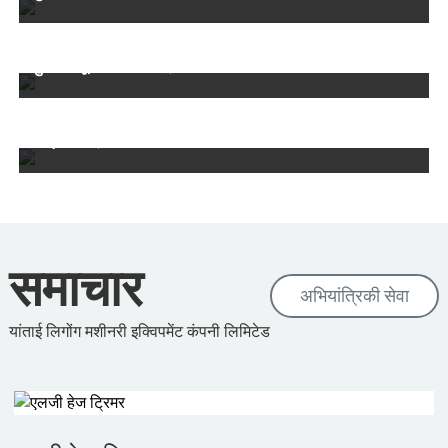
यह आपके एक्सकेवेटर को एक मोबाइल बैचिंग स्टेशन में
बदल देता है, जो कार्यस्थल पर ही सीमेंट, रेत और बजरी को
कुशलतापूर्वक मिलाता है।
"यह बाड़ और तटबंधों के पीछे दुर्गम क्षेत्रों तक आसानी से
पहुंच प्रदान करता है। राजमार्ग भूनिर्माण, नगरपालिका
हरितमार्ग रखरखाव और बड़े पैमाने पर पार्क की देखरेख के
लिए आदर्श।"
समाचार
अभियांत्रिकी सेवा
यांताई लिगोंग मशीनरी इक्विपमेंट कंपनी लिमिटेड