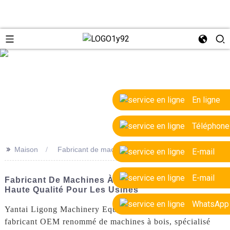
e
En ligne
Téléphone
>>
Maison
Fabricant de machines à couper le bois OEM
E-mail
E-mail
Fabricant De Machines À Couper Le Bois OEM De
Haute Qualité Pour Les Usines
WhatsApp
Yantai Ligong Machinery Equipment Co., Ltd. est un
fabricant OEM renommé de machines à bois, spécialisé