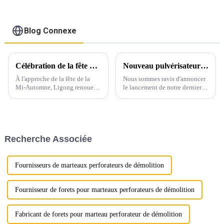
à 50 tonnes
Blog Connexe
Célébration de la fête de la mi-automne à Ligong : embrasser la tradition et la gratitude
Nouveau pulvérisateur à mâchoires remplaçable Ligong
À l'approche de la fête de la
Nous sommes ravis d'annoncer
Mi-Automne, Ligong renoue
le lancement de notre dernier
avec l'esprit d'unité, de
produit innovant : le broyeur à
gratitude et de tradition que
mâchoires remplaçables
représente cette fête chinoise si
Ligong. Ce broyeur de pointe
chère à son cœur. Profondément
est conçu pour répondre aux
ancrée dans le culte chinois…
besoins exigeants de nos
Recherche Associée
clients.
Fournisseurs de marteaux perforateurs de démolition
Fournisseur de forets pour marteaux perforateurs de démolition
Fabricant de forets pour marteau perforateur de démolition