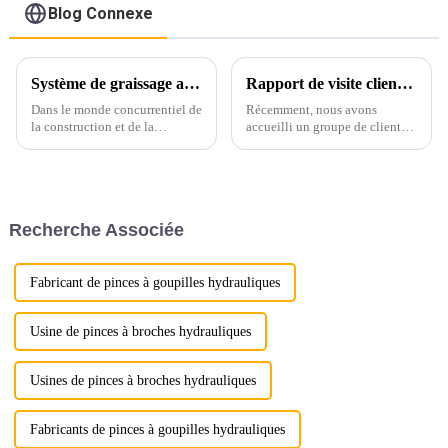
Blog Connexe
Système de graissage automatique unique LG pour marteaux hydrauliques : amélioration de l'efficacité et de la durabilité
Rapport de visite client : Dévoilement du processus de fabrication LG !
Dans le monde concurrentiel de
Récemment, nous avons
la construction et de la
accueilli un groupe de clients
démolition, la fiabilité et la
européens pour visiter notre
performance des équipements
base de production et avoir un
sont primordiales. Chez LG
aperçu de l'ensemble du
Machinery, nous sommes ravis
processus de fabrication des
d'annoncer le lancement de
accessoires d'excavatrice.
Recherche Associée
notre machine hydraulique
innovante…
Fabricant de pinces à goupilles hydrauliques
Usine de pinces à broches hydrauliques
Usines de pinces à broches hydrauliques
Fabricants de pinces à goupilles hydrauliques