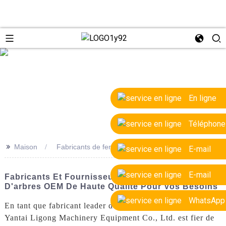
e
En ligne
Téléphone
>>
Maison
Fabricants de fendeurs d'arbres OEM
E-mail
E-mail
Fabricants Et Fournisseurs De Fendeuses
D'arbres OEM De Haute Qualité Pour Vos Besoins
WhatsApp
En tant que fabricant leader de fendeuses d'arbres OEM,
Yantai Ligong Machinery Equipment Co., Ltd. est fier de