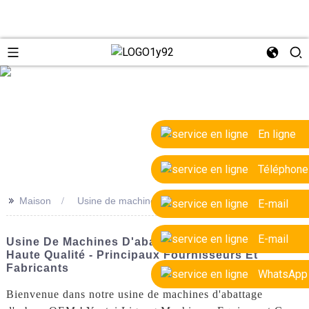
e
En ligne
Téléphone
>>
Maison
Usine de machines à couper les arbres OEM
E-mail
E-mail
Usine De Machines D'abattage D'arbres OEM De
Haute Qualité - Principaux Fournisseurs Et
Fabricants
WhatsApp
Bienvenue dans notre usine de machines d'abattage