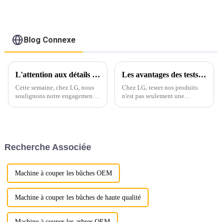
pour excavatrice de 1
à 10 tonnes
Blog Connexe
L'attention aux détails commence par l'emballage
Les avantages des tests de ressuage : garantir la durabilité et la sécurité
Cette semaine, chez LG, nous
Chez LG, tester nos produits
soulignons notre engagement
n'est pas seulement une
indéfectible envers les détails,
exigence ; c'est un aspect
en particulier dans les normes
fondamental de notre
méticuleuses que nous
engagement envers la qualité.
respectons dans l’emballage
L'un de nos principaux tests est
des produits.
le ressuage, une méthode
Recherche Associée
éprouvée pour détecter les
traces de surface.
Machine à couper les bûches OEM
Machine à couper les bûches de haute qualité
Machine à couper les arbres OEM