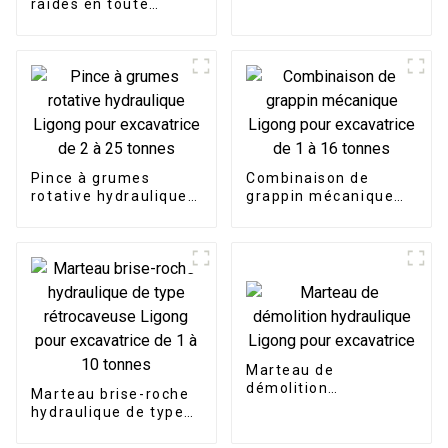
raides en toute
adapté aux projets de
confiance - Poutre de
démolition
nivellement inclinable
LG
Pince à grumes
Combinaison de
rotative hydraulique
grappin mécanique
Ligong pour
Ligong pour
excavatrice de 2 à 25
excavatrice de 1 à 16
tonnes
tonnes
Marteau de
démolition
Marteau brise-roche
hydraulique Ligong
hydraulique de type
pour excavatrice
rétrocaveuse Ligong