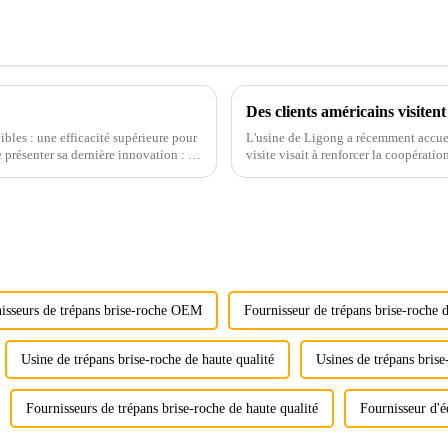
bles : une efficacité supérieure pour
L'usine de Ligong a récemment accuei
 présenter sa dernière innovation : le
visite visait à renforcer la coopératio
pulvérisateurs, les systèmes hydrauliq
isseurs de trépans brise-roche OEM
Fournisseur de trépans brise-roche d
Usine de trépans brise-roche de haute qualité
Usines de trépans brise
Fournisseurs de trépans brise-roche de haute qualité
Fournisseur d'