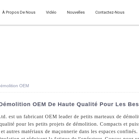
À Propos De Nous
Vidéo
Nouvelles
Contactez-Nous
 démolition OEM
 Démolition OEM De Haute Qualité Pour Les Bes
. est un fabricant OEM leader de petits marteaux de démoliti
qualité pour les petits projets de démolition. Compacts et puis
te et autres matériaux de maçonnerie dans les espaces confinés.
pulation et réduisent la fatigue de l'opérateur. Conçus pour u