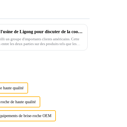
Des clients américains visitent l'usine de Ligong pour discuter de la coopération concernant les accessoires d'excavatrice
lli un groupe d'importants clients américains. Cette
n entre les deux parties sur des produits tels que les
ues et les systèmes de contrôle de la qualité.
e haute qualité
-roche de haute qualité
équipements de brise-roche OEM