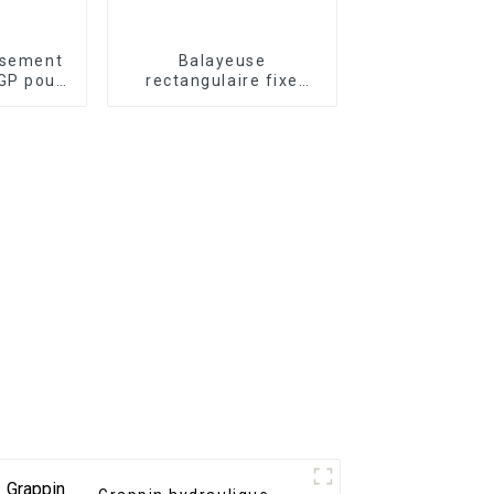
usement
Balayeuse
GP pour
rectangulaire fixe
e 1 à 50
Ligong pour
s
excavatrice de 2 à 20
tonnes