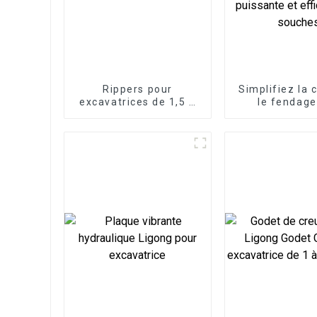
Rippers pour
Simplifiez la 
excavatrices de 1,5 à
le fendage
60 tonnes
souches av
fendeur de s
LG, un acce
d'excavatric
pour une élim
puissante et 
des souc