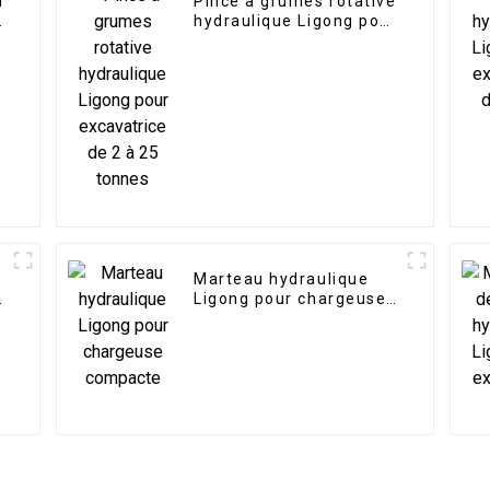
n
Pince à grumes rotative
à
hydraulique Ligong pour
excavatrice de 2 à 25
tonnes
Marteau hydraulique
e
Ligong pour chargeuse
compacte