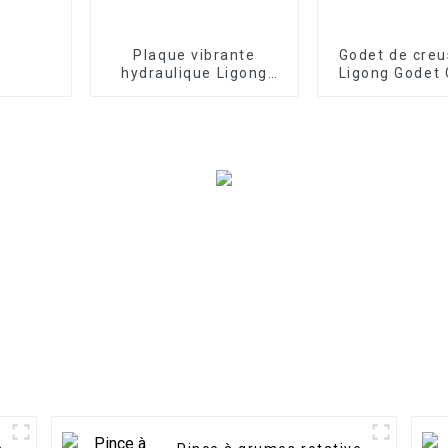
Plaque vibrante
Godet de cre
hydraulique Ligong
Ligong Godet 
pour excavatrice
excavatrice d
tonne