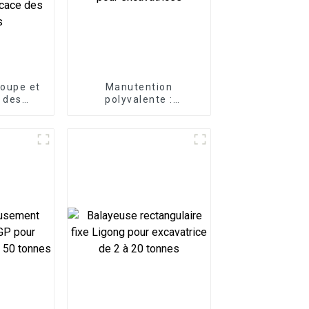
coupe et
Manutention
 des
polyvalente :
ec le
optimisez votre
ouches
efficacité grâce aux
ssoire
fourches à palettes
e conçu
pour excavatrices
ination
efficace
hes