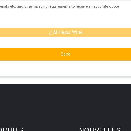
AI Helps Write
Send
ODUITS
NOUVELLES