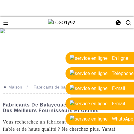
e
En ligne
Téléphone
>>
Maison
Fabricants de balayeuses rotatives OEM
E-mail
E-mail
Fabricants De Balayeuses Rotatives OEM : Guide
Des Meilleurs Fournisseurs Et Usines
WhatsApp
Vous recherchez un fabricant de balayeuses rotatives OEM
fiable et de haute qualité ? Ne cherchez plus, Yantai