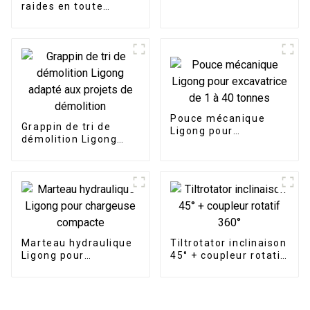
robuste à fossé en V
raides en toute
confiance - Poutre de
nivellement inclinable
LG
Pouce mécanique
Grappin de tri de
Ligong pour
démolition Ligong
excavatrice de 1 à 40
adapté aux projets de
tonnes
démolition
Marteau hydraulique
Tiltrotator inclinaison
Ligong pour
45° + coupleur rotatif
chargeuse compacte
360°