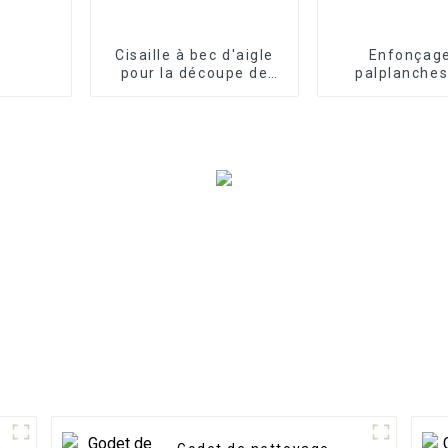
Cisaille à bec d'aigle
Enfonçag
pour la découpe de
palplanches
métaux lourds Cisaille
effort : marte
à ferraille
horizontal san
d'excavatrice haute
pour les tâc
résistance pour les
développe
opérations lourdes
portuai