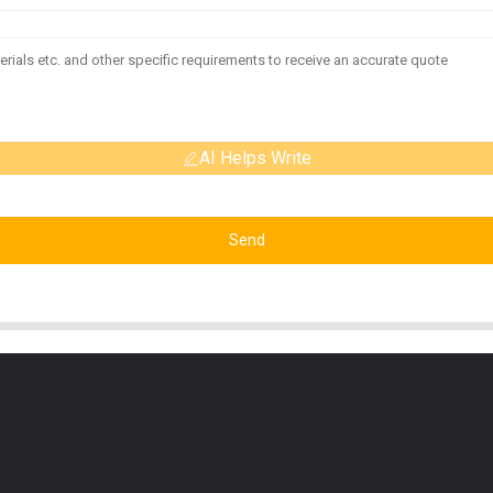
AI Helps Write
Send