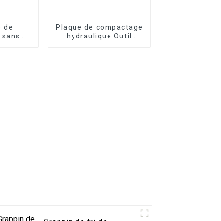
e de
Plaque de compactage
 sans
hydraulique Outil
au vibro
inférieur remplaçable
s effort
pour différentes
hes de
exigences de
ment
construction
re