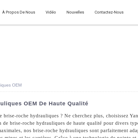
À Propos De Nous
Vidéo
Nouvelles
Contactez-Nous
uliques OEM
auliques OEM De Haute Qualité
e brise-roche hydrauliques ? Ne cherchez plus, choisissez Y
 de brise-roche hydrauliques de haute qualité pour divers ty
 maximales, nos brise-roche hydrauliques sont parfaitement adap
s mines et les carrières. Grâce à une technologie de pointe et