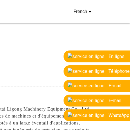
French
En ligne
Téléphone
E-mail
E-mail
antai Ligong Machinery Equipment Co., Ltd.
WhatsApp
pes de machines et d'équipements. Conçus
tés à un large éventail d'applications,
 à une ingénierie de précision, nos produits