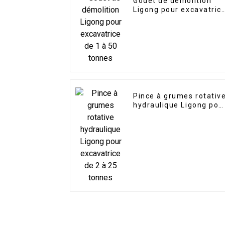
Godet de démolition
Ligong pour excavatric
de 1 à 50 tonnes
Pince à grumes rotativ
hydraulique Ligong pou
excavatrice de 2 à 25
tonnes