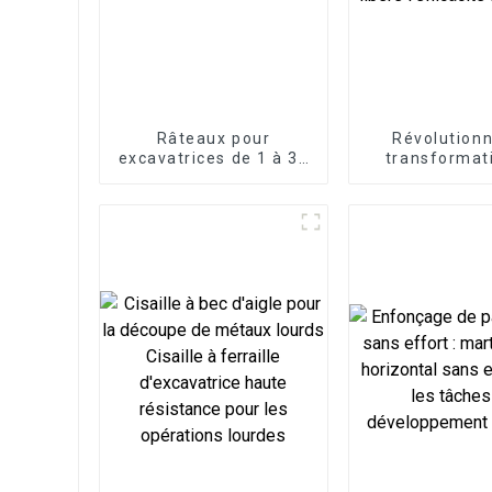
Râteaux pour
Révolutionn
excavatrices de 1 à 30
transformat
tonnes
bois : la fen
bois excavatri
l'efficacité fo