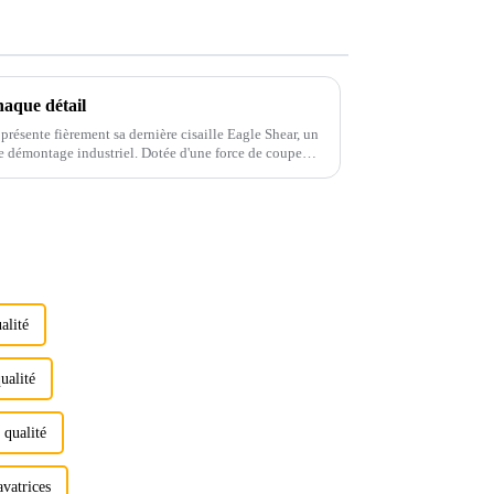
haque détail
présente fièrement sa dernière cisaille Eagle Shear, un
e démontage industriel. Dotée d'une force de coupe
nelle...
alité
ualité
 qualité
vatrices