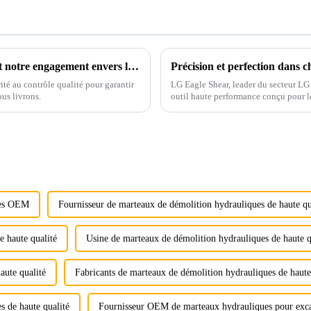
Les tests de pénétration Ligong garantissent notre engagement envers la qualité
Précision et perfection dans c
té au contrôle qualité pour garantir
LG Eagle Shear, leader du secteur LG 
us livrons.
outil haute performance conçu pour l
puissante et d'une précision exception
ues OEM
Fournisseur de marteaux de démolition hydrauliques de haute qu
e haute qualité
Usine de marteaux de démolition hydrauliques de haute q
aute qualité
Fabricants de marteaux de démolition hydrauliques de haute
s de haute qualité
Fournisseur OEM de marteaux hydrauliques pour exca