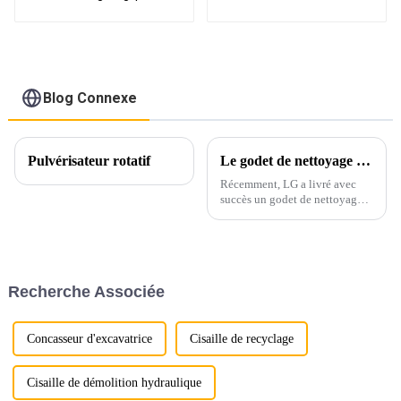
excavatrice de 1 à 50
coupe-asphalte
tonnes
Blog Connexe
Pulvérisateur rotatif
Le godet de nettoyage pour excavatrice LG brille sur le marché européen grâce à des services de personnalisation sur mesure
Récemment, LG a livré avec
succès un godet de nettoyage
d'excavatrice haute
performance personnalisé pour
un client européen,
spécialement conçu pour les
excavatrices de 30 tonnes.
Recherche Associée
Concasseur d'excavatrice
Cisaille de recyclage
Cisaille de démolition hydraulique