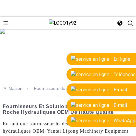
e
En ligne
Téléphone
>>
Maison
Fournisseurs de brise-roche hydrauliques OEM
E-mail
E-mail
Fournisseurs Et Solutions D'usine De Brise-
Roche Hydrauliques OEM De Haute Qualité
WhatsApp
En tant que fournisseur leader de brise-roches
hydrauliques OEM, Yantai Ligong Machinery Equipment