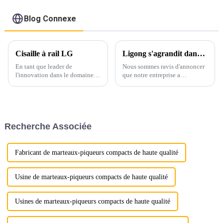
Blog Connexe
Cisaille à rail LG
Ligong s'agrandit dans de nouvelles installations plus grandes pour répondre à la demande croissante
En tant que leader de
Nous sommes ravis d'annoncer
l'innovation dans le domaine
que notre entreprise a
de la construction et des
officiellement déménagé dans
machines lourdes, LG
des locaux plus grands et
Machinery est fier d'annoncer
ultramodernes ! Cet
le lancement de son dernier
agrandissement marque une
produit révolutionnaire : la
étape majeure dans notre
Recherche Associée
cisaille à rails pour excavatrice.
parcours et témoigne de notre
Cet équipement de pointe est…
engagement envers la
croissance et l'amélioration de
nos activités.
Fabricant de marteaux-piqueurs compacts de haute qualité
Usine de marteaux-piqueurs compacts de haute qualité
Usines de marteaux-piqueurs compacts de haute qualité