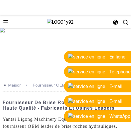
e
En ligne
Téléphone
>>
Maison
Fournisseur OEM de brise-roches hydrauliques
E-mail
E-mail
Fournisseur De Brise-Roche Hydraulique OEM De
Haute Qualité - Fabricants Et Usines Leaders
WhatsApp
Yantai Ligong Machinery Equipment Co., Ltd. est un
fournisseur OEM leader de brise-roches hydrauliques,