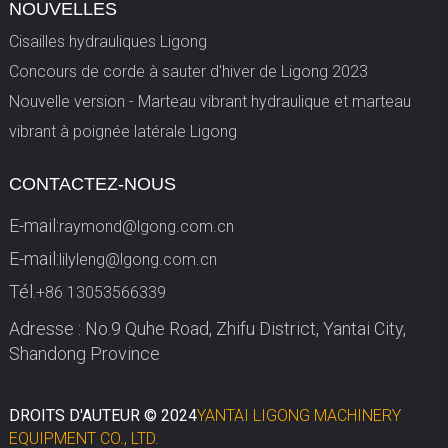
NOUVELLES
Cisailles hydrauliques Ligong
Concours de corde à sauter d'hiver de Ligong 2023
Nouvelle version - Marteau vibrant hydraulique et marteau
vibrant à poignée latérale Ligong
CONTACTEZ-NOUS
E-mail:
raymond@lgong.com.cn
E-mail:
lilyleng@lgong.com.cn
Tél.
+86 13053566339
Adresse : No.9 Quhe Road, Zhifu District, Yantai City,
Shandong Province
DROITS D'AUTEUR © 2024
YANTAI LIGONG MACHINERY
EQUIPMENT CO., LTD.