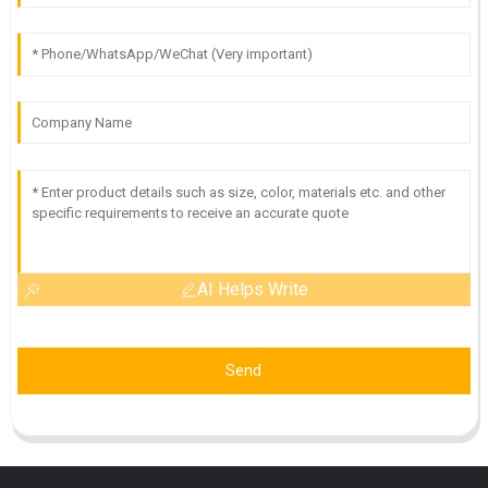
AI Helps Write
Send