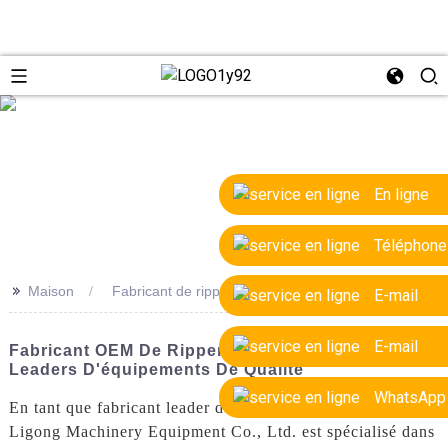
e
En ligne
Téléphone
>>
Maison
Fabricant de ripper OEM
E-mail
E-mail
Fabricant OEM De Ripper : Usines Et Fabricants
Leaders D'équipements De Qualité
WhatsApp
En tant que fabricant leader de rippers OEM, Yantai
Ligong Machinery Equipment Co., Ltd. est spécialisé dans