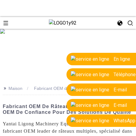
e
En ligne
Téléphone
>>
Maison
Fabricant OEM de râteaux multiples
E-mail
E-mail
Fabricant OEM De Râteaux Multiples : Fournisseur
OEM De Confiance Pour Des Solutions De Qualité
WhatsApp
Yantai Ligong Machinery Equipment Co., Ltd. est un
fabricant OEM leader de râteaux multiples, spécialisé dans