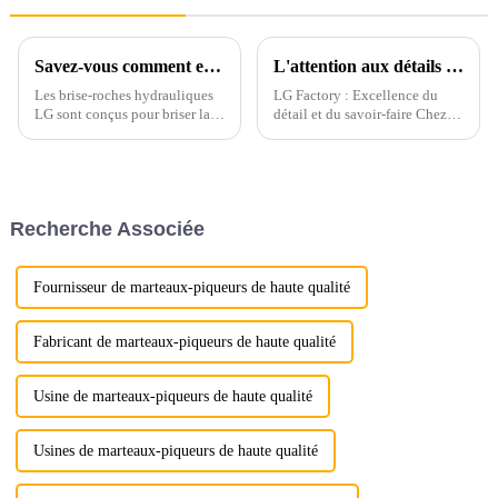
Savez-vous comment entretenir votre disjoncteur ?
L'attention aux détails commence par l'emballage
Les brise-roches hydrauliques
LG Factory : Excellence du
LG sont conçus pour briser la
détail et du savoir-faire Chez
roche, le béton, l'asphalte et
LG Factory, chaque godet
d'autres matériaux de
d'excavatrice témoigne de
construction.
notre engagement indéfectible
envers la précision et la qualité.
Grâce à une attention
Recherche Associée
méticuleuse aux...
Fournisseur de marteaux-piqueurs de haute qualité
Fabricant de marteaux-piqueurs de haute qualité
Usine de marteaux-piqueurs de haute qualité
Usines de marteaux-piqueurs de haute qualité