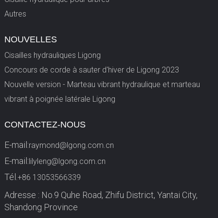
Autres
NOUVELLES
Cisailles hydrauliques Ligong
Concours de corde à sauter d'hiver de Ligong 2023
Nouvelle version - Marteau vibrant hydraulique et marteau
vibrant à poignée latérale Ligong
CONTACTEZ-NOUS
E-mail:
raymond@lgong.com.cn
E-mail:
lilyleng@lgong.com.cn
Tél.
+86 13053566339
Adresse : No.9 Quhe Road, Zhifu District, Yantai City,
Shandong Province