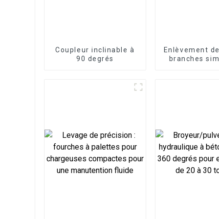
Coupleur inclinable à
Enlèvement de
90 degrés
branches simp
grappin à cis
pour excavat