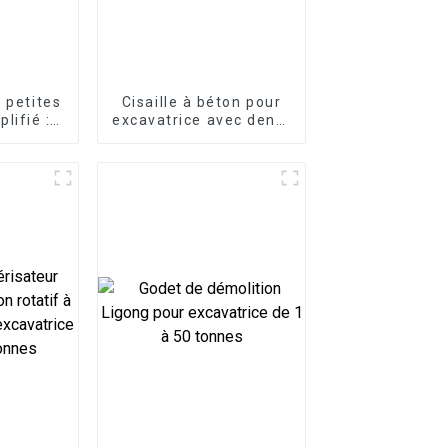
 petites
Cisaille à béton pour
lifié :
excavatrice avec dents
ailles
remplaçables
rice LG