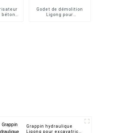
risateur
Godet de démolition
à béton
Ligong pour
 degrés
excavatrice de 1 à 50
ce de 20
tonnes
nes
Grappin hydraulique
Ligong pour excavatrice