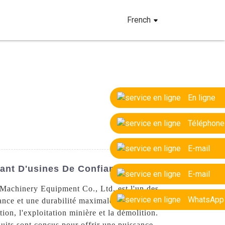
French
En ligne
Téléphone
E-mail
ant D'usines De Confiance
E-mail
Machinery Equipment Co., Ltd. est l'un des
WhatsApp
mance et une durabilité maximales. Nos
ion, l'exploitation minière et la démolition.
uits sont conçus pour offrir une puissance