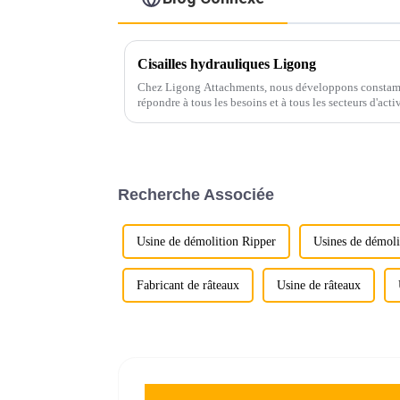
Cisailles hydrauliques Ligong
Chez Ligong Attachments, nous développons constamm
répondre à tous les besoins et à tous les secteurs d'ac
élevée et des prix bas, pour les pelles de 3 à 50 tonnes.
Recherche Associée
Usine de démolition Ripper
Usines de démoli
Fabricant de râteaux
Usine de râteaux