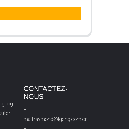
CONTACTEZ-
NOUS
Ligong
E-
auter
mail:
raymond@lgong.com.cn
E-