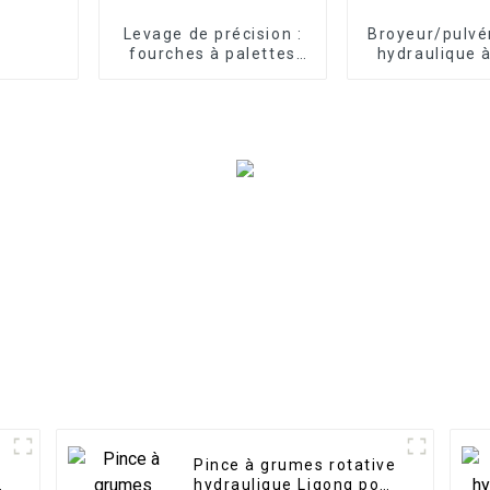
Levage de précision :
Broyeur/pulvé
fourches à palettes
hydraulique 
pour chargeuses
rotatif à 360
compactes pour une
pour excavatri
manutention fluide
à 30 ton
Pince à grumes rotative
e
hydraulique Ligong pour