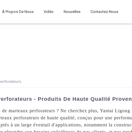
À Propos De Nous
Vidéo
Nouvelles
Contactez-Nous
erforateurs
rforateurs - Produits De Haute Qualité Proven
 de marteaux perforateurs ? Ne cherchez plus, Yantai Ligong 
rteaux perforateurs de haute qualité, conçus pour une perfor
tés à un large éventail d'applications, notamment la construct
 répondre aux besoins spécifiques de nos clients, et nos prod