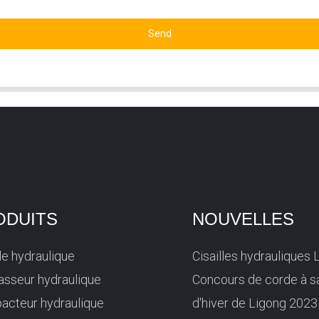
Send
ODUITS
NOUVELLES
lle hydraulique
Cisailles hydrauliques 
sseur hydraulique
Concours de corde à s
acteur hydraulique
d'hiver de Ligong 2023