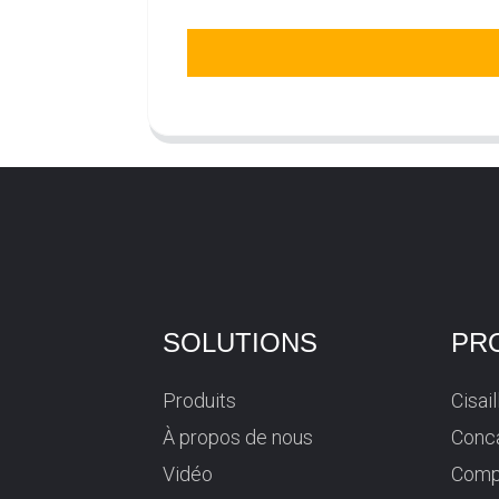
SOLUTIONS
PR
Produits
Cisai
À propos de nous
Conca
Vidéo
Comp