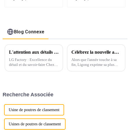
excavatrice de 1 à 50
excavatrice de 1 à 50
tonnes
tonnes
Blog Connexe
L'attention aux détails commence par l'emballage
Célébrez la nouvelle année avec gratitude et enthousiasme
LG Factory : Excellence du
Alors que l'année touche à sa
détail et du savoir-faire Chez
fin, Ligong exprime sa plus
LG Factory, chaque godet
sincère gratitude à tous ses
d'excavatrice témoigne de
partenaires, clients et employés
notre engagement indéfectible
qui ont contribué à cette année
envers la précision et la qualité.
exceptionnelle. Votre confiance
Grâce à une attention
et votre soutien ont été la clé
Recherche Associée
méticuleuse aux...
de voûte de notre réussite.
Usine de poutres de classement
Usines de poutres de classement