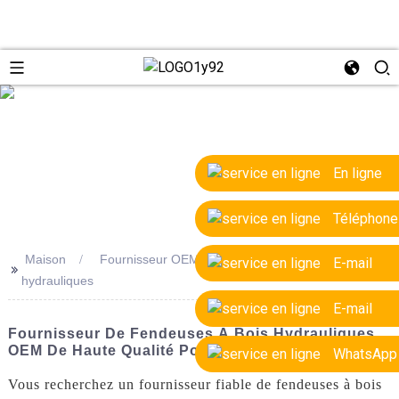
e
En ligne
Téléphone
Maison
Fournisseur OEM de fendeuses à bois
E-mail
>>
hydrauliques
E-mail
Fournisseur De Fendeuses À Bois Hydrauliques
OEM De Haute Qualité Pour Les Usines
WhatsApp
Vous recherchez un fournisseur fiable de fendeuses à bois