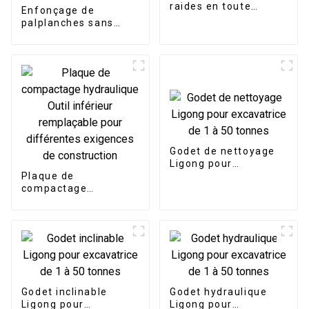
raides en toute
Enfonçage de
confiance - Poutre de
palplanches sans
nivellement inclinable
effort : marteau vibro
LG
horizontal sans
effort pour les tâches
de développement
portuaire
Godet de nettoyage
Ligong pour
Plaque de
excavatrice de 1 à 50
compactage
tonnes
hydraulique Outil
inférieur remplaçable
pour différentes
exigences de
construction
Godet inclinable
Godet hydraulique
Ligong pour
Ligong pour