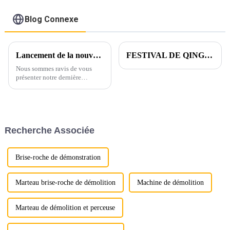
Blog Connexe
Lancement de la nouvelle poutre de nivellement pour excavatrice LG !
FESTIVAL DE QINGMING
Nous sommes ravis de vous
présenter notre dernière
innovation dans le domaine
des équipements d'excavation :
l'accessoire de poutre de
nivellement pour excavatrice
LG !
Recherche Associée
Brise-roche de démonstration
Marteau brise-roche de démolition
Machine de démolition
Marteau de démolition et perceuse