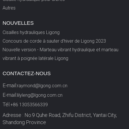
Autres
NOUVELLES
Cisailles hydrauliques Ligong
Concours de corde à sauter d'hiver de Ligong 2023
Nouvelle version - Marteau vibrant hydraulique et marteau
vibrant à poignée latérale Ligong
CONTACTEZ-NOUS
E-mail:
raymond@lgong.com.cn
E-mail:
lilyleng@lgong.com.cn
Tél.
+86 13053566339
Adresse : No.9 Quhe Road, Zhifu District, Yantai City,
Shandong Province