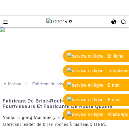
e
En ligne
Téléphone
>>
Maison
Fabricant de brise-roches à marteau OEM
E-mail
E-mail
Fabricant De Brise-Roches À Marteau OEM |
Fournisseurs Et Fabricants De Haute Qualité
WhatsApp
Yantai Ligong Machinery Equipment Co., Ltd. est un
fabricant leader de brise-roches à marteaux OEM,