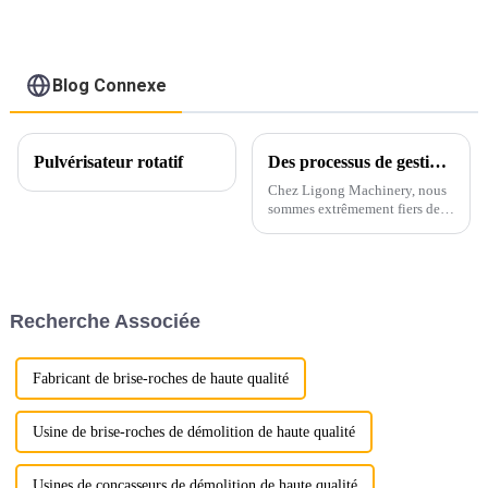
tonnes
Blog Connexe
Pulvérisateur rotatif
Des processus de gestion et de production exceptionnels suscitent de vifs éloges chez Ligong Machinery
Chez Ligong Machinery, nous
sommes extrêmement fiers de
notre système de gestion bien
établi et de nos processus de
production complets, qui
garantissent que chaque
produit répond aux normes de
Recherche Associée
qualité les plus élevées...
Fabricant de brise-roches de haute qualité
Usine de brise-roches de démolition de haute qualité
Usines de concasseurs de démolition de haute qualité