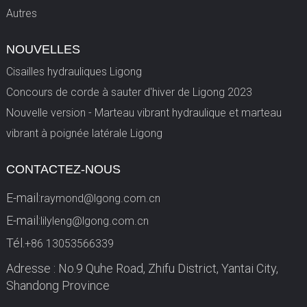
Autres
NOUVELLES
Cisailles hydrauliques Ligong
Concours de corde à sauter d'hiver de Ligong 2023
Nouvelle version - Marteau vibrant hydraulique et marteau
vibrant à poignée latérale Ligong
CONTACTEZ-NOUS
E-mail:
raymond@lgong.com.cn
E-mail:
lilyleng@lgong.com.cn
Tél.
+86 13053566339
Adresse : No.9 Quhe Road, Zhifu District, Yantai City,
Shandong Province