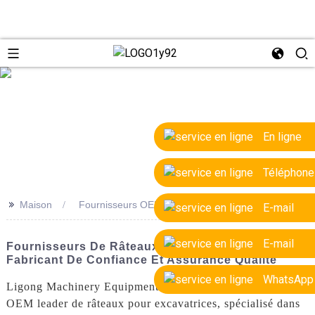
e
En ligne
Téléphone
>>
Maison
Fournisseurs OEM de râteaux d'excavatrice
E-mail
E-mail
Fournisseurs De Râteaux D'excavatrice OEM -
Fabricant De Confiance Et Assurance Qualité
WhatsApp
Ligong Machinery Equipment Co., Ltd. est un fournisseur
OEM leader de râteaux pour excavatrices, spécialisé dans