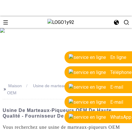
e
En ligne
Téléphone
Maison
Usine de marteau-piqueur pour excavatrices
E-mail
>>
OEM
E-mail
Usine De Marteaux-Piqueurs OEM De Haute
Qualité - Fournisseur De Confiance
WhatsApp
Vous recherchez une usine de marteaux-piqueurs OEM