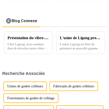
pour excavatrice
coupe-asphalte
Blog Connexe
Présentation du vibro-pieux à pince latérale de Ligong : la solution ultime pour un enfoncement efficace des pieux
L'usine de Ligong propose des râteaux d'excavatrice de qualité supérieure avec personnalisation et assurance de haute qualité
Chez Ligong, nous sommes
L'usine Ligong est fière de
fiers de dévoiler notre vibro-
présenter sa nouvelle gamme
pieux à pince latérale de
de râteaux-excavateurs, conçue
pointe, conçu pour
pour répondre aux besoins
révolutionner les opérations de
variés de ses clients
battage de pieux grâce à une
internationaux. Nos râteaux-
efficacité et une polyvalence
excavateurs sont conçus pour
Recherche Associée
inégalées. Caractéristiques
offrir des performances
principales...
inégalées.
Usines de godets cribleurs
Fabricants de godets cribleurs
Fournisseurs de godets de criblage