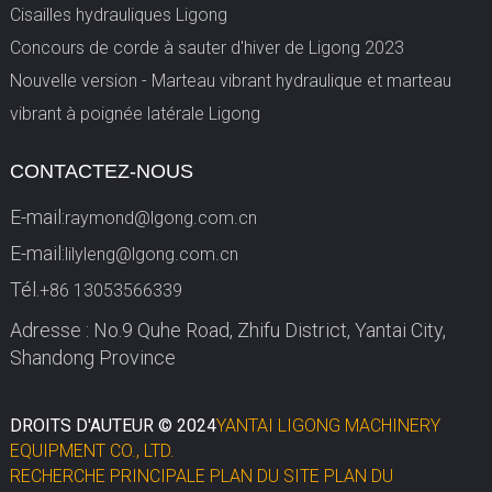
Cisailles hydrauliques Ligong
Concours de corde à sauter d'hiver de Ligong 2023
Nouvelle version - Marteau vibrant hydraulique et marteau
vibrant à poignée latérale Ligong
CONTACTEZ-NOUS
E-mail:
raymond@lgong.com.cn
E-mail:
lilyleng@lgong.com.cn
Tél.
+86 13053566339
Adresse : No.9 Quhe Road, Zhifu District, Yantai City,
Shandong Province
DROITS D'AUTEUR © 2024
YANTAI LIGONG MACHINERY
EQUIPMENT CO., LTD.
RECHERCHE PRINCIPALE
PLAN DU SITE
PLAN DU