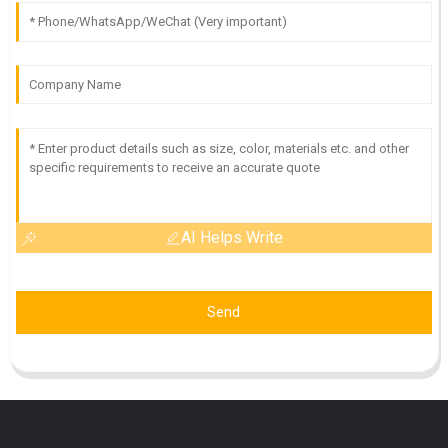
AI Helps Write
Send