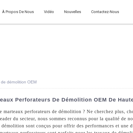
À Propos De Nous
Vidéo
Nouvelles
Contactez-Nous
r de démolition OEM
teaux Perforateurs De Démolition OEM De Haute
e marteaux perforateurs de démolition ? Ne cherchez plus, ch
eader du secteur, nous sommes reconnus pour la qualité de nos 
 démolition sont conçus pour offrir des performances et une d
marteaux perforateurs sont parfaits pour les travaux de démolit