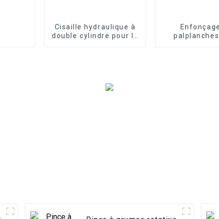
Cisaille hydraulique à
Enfonçag
double cylindre pour la
palplanches
coupe de l'acier et du
effort : marte
fer
horizontal san
pour les tâc
développe
portuai