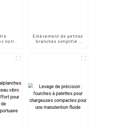
tre
Enlèvement de petites
ec notre
branches simplifié :
pide
grappin à cisailles
ue
pour excavatrice LG