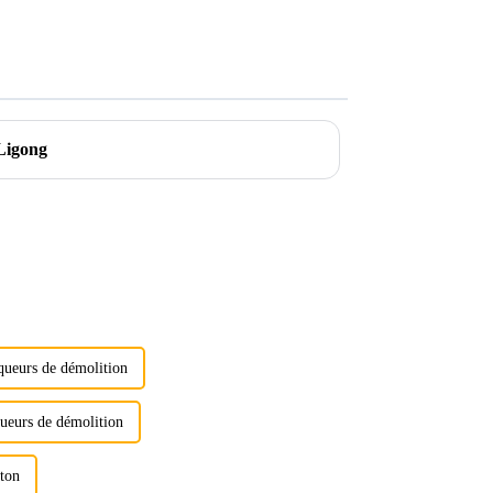
 Ligong
queurs de démolition
ueurs de démolition
éton