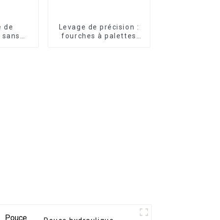
e de
Levage de précision :
 sans
fourches à palettes
au vibro
pour chargeuses
s effort
compactes pour une
hes de
manutention fluide
ment
re