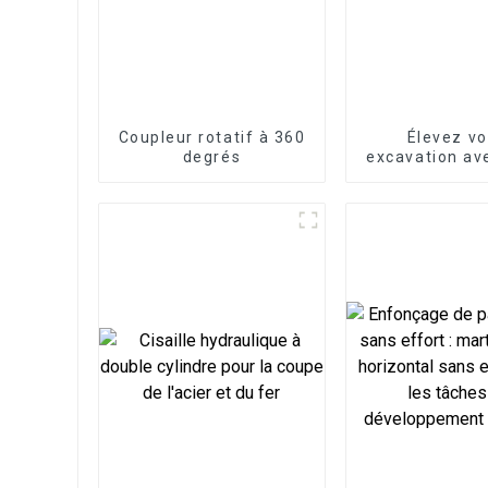
Coupleur rotatif à 360
Élevez vo
degrés
excavation av
attache ra
mécaniq