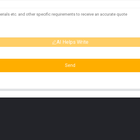
AI Helps Write
Send