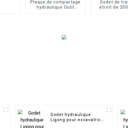
Plaque de compactage
Godet de tr
hydraulique Outil
étroit de 20
inférieur remplaçable
mm de largeu
pour différentes
dents
exigences de
construction
Godet hydraulique
Ligong pour excavatrice
de 1 à 50 tonnes