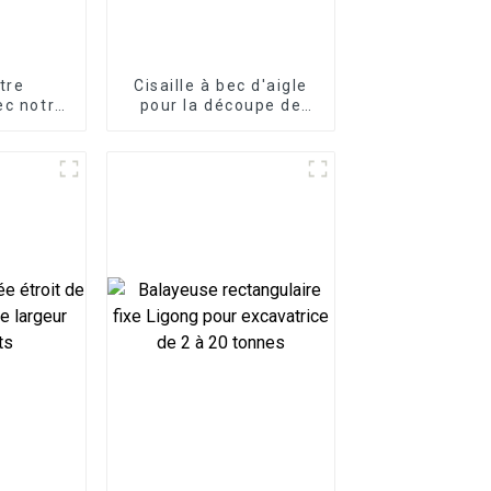
tre
Cisaille à bec d'aigle
ec notre
pour la découpe de
pide
métaux lourds Cisaille
ue
à ferraille
d'excavatrice haute
résistance pour les
opérations lourdes