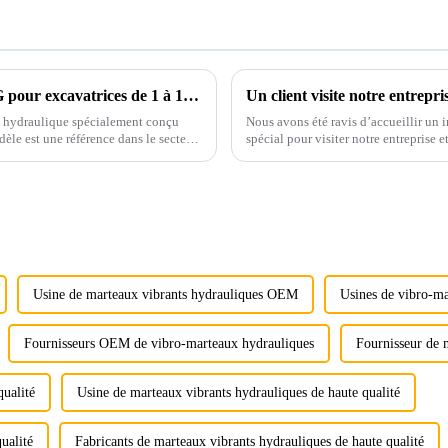
Brise-roche hydraulique innovant LIGONG pour excavatrices de 1 à 10 tonnes : performances inégalées, conception personnalisable et garantie sans souci
e hydraulique spécialement conçu
Nous avons été ravis d’accueillir un 
èle est une référence dans le secteur
spécial pour visiter notre entreprise e
ns de personnalisation…
produits.
Usine de marteaux vibrants hydrauliques OEM
Usines de vibro-m
Fournisseurs OEM de vibro-marteaux hydrauliques
Fournisseur de 
qualité
Usine de marteaux vibrants hydrauliques de haute qualité
ualité
Fabricants de marteaux vibrants hydrauliques de haute qualité