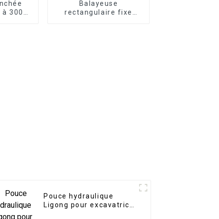
anchée
Balayeuse
0 à 300
rectangulaire fixe
r avec
Ligong pour
excavatrice de 2 à 20
tonnes
Pouce hydraulique
Ligong pour excavatrice
de 1 à 40 tonnes