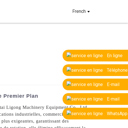
French
En ligne
Téléphone
E-mail
e Premier Plan
E-mail
Yantai Ligong Machinery Equipment Co., Ltd.
WhatsApp
cations industrielles, commerciales et
s plus exigeantes, garantissant des
 de rotation, elle élimine efficacement la