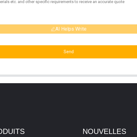
AI Helps Write
Send
ODUITS
NOUVELLES