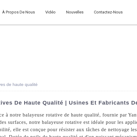
À Propos De Nous
Vidéo
Nouvelles
Contactez-Nous
ves de haute qualité
ves De Haute Qualité | Usines Et Fabricants D
âce à notre balayeuse rotative de haute qualité, fournie par 
s surfaces, notre balayeuse rotative est idéale pour les appli
bilité, elle est conçue pour résister aux tâches de nettoyage le
al. Dotée de poils de haute qualité et d'un puissant mécanisme