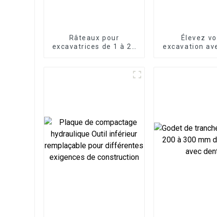
Râteaux pour
Élevez vo
excavatrices de 1 à 25
excavation av
tonnes
attache ra
mécaniq