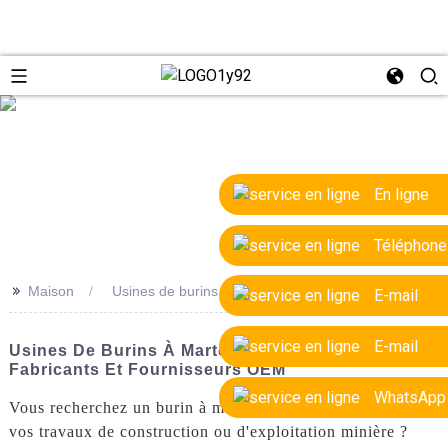
e
En ligne
Téléphone
>>
Maison
Usines de burins à marteaux de haute qualité
E-mail
E-mail
Usines De Burins À Marteaux De Haute Qualité :
Fabricants Et Fournisseurs OEM
WhatsApp
Vous recherchez un burin à marteau de haute qualité pour
vos travaux de construction ou d'exploitation minière ?