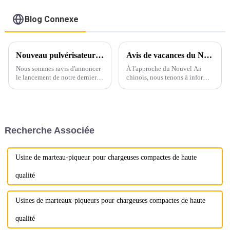
Blog Connexe
Nouveau pulvérisateur à mâchoires remplaçable Ligong
Avis de vacances du Nouvel An chinois et perspectives pour 2025
Nous sommes ravis d'annoncer
À l'approche du Nouvel An
le lancement de notre dernier
chinois, nous tenons à informer
produit innovant : le broyeur à
nos précieux clients que nos
mâchoires remplaçables
bureaux et nos installations de
Ligong. Ce broyeur de pointe
production seront fermés du 25
est conçu pour répondre aux
janvier au 4 février pour les
besoins exigeants de nos
vacances. W...
Recherche Associée
clients.
Usine de marteau-piqueur pour chargeuses compactes de haute
qualité
Usines de marteaux-piqueurs pour chargeuses compactes de haute
qualité