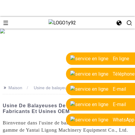
e
En ligne
Téléphone
>>
Maison
Usine de balayeuses de route de haute qualité
E-mail
E-mail
Usine De Balayeuses De Route De Haute Qualité |
Fabricants Et Usines OEM
WhatsApp
Bienvenue dans l'usine de balayeuses de voirie haut de
gamme de Yantai Ligong Machinery Equipment Co., Ltd.