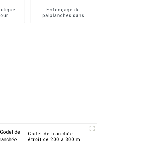
aulique
Enfonçage de
pour
palplanches sans
ons
effort : marteau vibro
tes
horizontal sans effort
pour les tâches de
développement
portuaire
Godet de tranchée
étroit de 200 à 300 mm