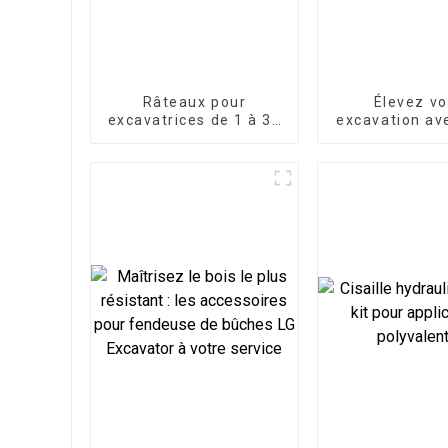
Râteaux pour
Élevez vo
excavatrices de 1 à 30
excavation av
tonnes
attache ra
mécaniq