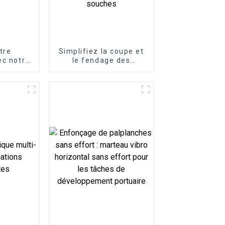
tre
Simplifiez la coupe et
ec notre
le fendage des
pide
souches avec le
ue
fendeur de souches
LG, un accessoire
d'excavatrice conçu
pour une élimination
puissante et efficace
des souches