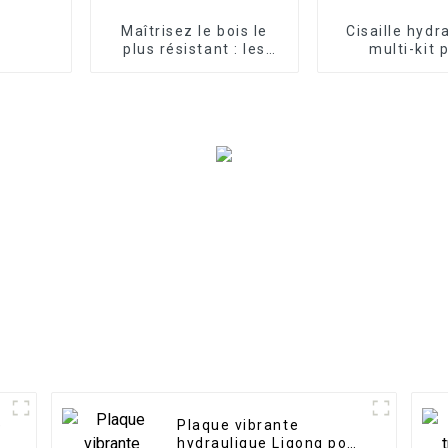
Maîtrisez le bois le
Cisaille hydr
plus résistant : les
multi-kit 
accessoires pour
applicati
fendeuse de bûches
polyvalen
LG Excavator à votre
service
e
Plaque vibrante
e
hydraulique Ligong pour