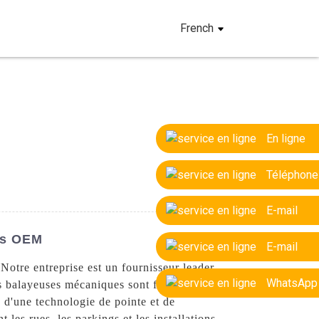
French
En ligne
Téléphone
E-mail
es OEM
E-mail
otre entreprise est un fournisseur leader
WhatsApp
os balayeuses mécaniques sont fabriquées
s d'une technologie de pointe et de
les rues, les parkings et les installations