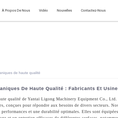
À Propos De Nous
Vidéo
Nouvelles
Contactez-Nous
niques de haute qualité
niques De Haute Qualité : Fabricants Et Usin
te qualité de Yantai Ligong Machinery Equipment Co., Ltd. N
les, conçues pour répondre aux besoins de divers secteurs. N
s performances et une durabilité optimales. Elles sont équipée
e et un entretien efficaces de différentes surfaces, notamment 