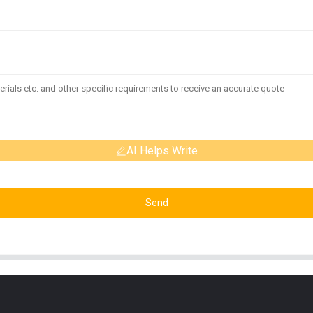
AI Helps Write
Send