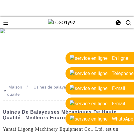
e
En ligne
Téléphone
Maison
Usines de balayeuses mécaniques de haute
E-mail
>>
qualité
E-mail
Usines De Balayeuses Mécaniques De Haute
Qualité : Meilleurs Fournisseurs Et Fabricants
WhatsApp
Yantai Ligong Machinery Equipment Co., Ltd. est un