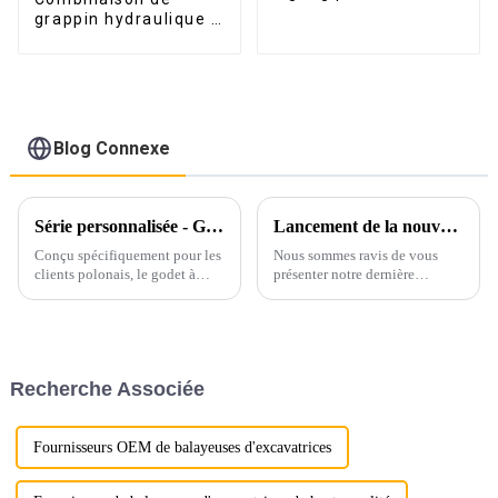
chargeuse compacte
grappin hydraulique à
rotation à 360 degrés
pour excavatrice de 3
à 25 tonnes
Blog Connexe
Série personnalisée - Godet à roche 30T avec pouce hydraulique
Lancement de la nouvelle poutre de nivellement pour excavatrice LG !
Conçu spécifiquement pour les
Nous sommes ravis de vous
clients polonais, le godet à
présenter notre dernière
roche LG 30T avec pouce
innovation dans le domaine
hydraulique offre une
des équipements d'excavation :
durabilité, une efficacité et une
l'accessoire de poutre de
adaptabilité exceptionnelles
nivellement pour excavatrice
pour les opérations intensives.
LG !
Recherche Associée
Caractéristiques du produit ...
Fournisseurs OEM de balayeuses d'excavatrices