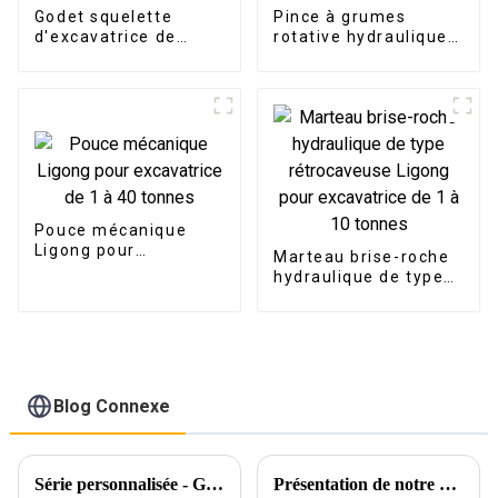
Godet squelette
Pince à grumes
d'excavatrice de
rotative hydraulique
taille personnalisée,
Ligong pour
godet cribleur avec
excavatrice de 2 à 25
dents
tonnes
Pouce mécanique
Ligong pour
Marteau brise-roche
excavatrice de 1 à 40
hydraulique de type
tonnes
rétrocaveuse Ligong
pour excavatrice de 1
à 10 tonnes
Blog Connexe
Série personnalisée - Godet à roche 30T avec pouce hydraulique
Présentation de notre grappin de démolition haute performance