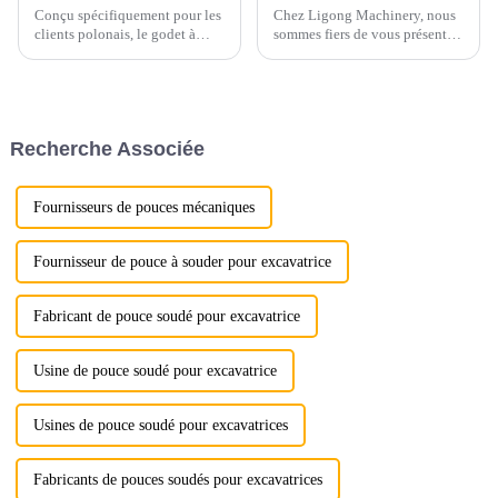
Conçu spécifiquement pour les
Chez Ligong Machinery, nous
clients polonais, le godet à
sommes fiers de vous présenter
roche LG 30T avec pouce
notre tout nouveau grappin de
hydraulique offre une
démolition, un accessoire
durabilité, une efficacité et une
polyvalent et puissant conçu
adaptabilité exceptionnelles
pour les applications de
pour les opérations intensives.
démolition, de manutention et
Recherche Associée
Caractéristiques du produit ...
de recyclage. Construit avec...
Fournisseurs de pouces mécaniques
Fournisseur de pouce à souder pour excavatrice
Fabricant de pouce soudé pour excavatrice
Usine de pouce soudé pour excavatrice
Usines de pouce soudé pour excavatrices
Fabricants de pouces soudés pour excavatrices