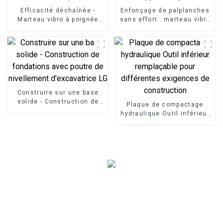
Efficacité déchaînée -
Enfonçage de palplanches
Marteau vibro à poignée
sans effort : marteau vibro
latérale LG : installation
horizontal sans effort pour
rapide pour les pipelines et
les tâches de
les services publics
développement portuaire
Construire sur une base
solide - Construction de
Plaque de compactage
fondations avec poutre de
hydraulique Outil inférieur
nivellement d'excavatrice
remplaçable pour
LG
différentes exigences de
construction