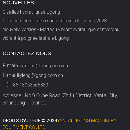
NOUVELLES
Cisailles hydrauliques Ligong
Concours de corde à sauter d'hiver de Ligong 2023
Nouvelle version - Marteau vibrant hydraulique et marteau
vibrant à poignée latérale Ligong
CONTACTEZ-NOUS
E-mail:
raymond@lgong.com.cn
E-mail:
lilyleng@lgong.com.cn
Tél.
+86 13053566339
Adresse : No.9 Quhe Road, Zhifu District, Yantai City,
Shandong Province
DROITS D'AUTEUR © 2024
YANTAI LIGONG MACHINERY
EQUIPMENT CO., LTD.