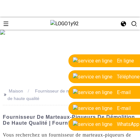
e
En ligne
Téléphone
Maison
Fournisseur de marteaux-piqueurs de démolition
E-mail
>>
de haute qualité
E-mail
Fournisseur De Marteaux-Piqueurs De Démolition
De Haute Qualité | Fournisseurs D'usine OEM
WhatsApp
Vous recherchez un fournisseur de marteaux-piqueurs de