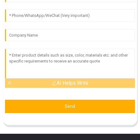
AI Helps Write
Send