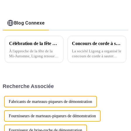
à 10 tonnes
Blog Connexe
Célébration de la fête de la mi-automne à Ligong : embrasser la tradition et la gratitude
Concours de corde à sauter d'hiver de Ligong 2023
À l'approche de la fête de la
La société Ligong a organisé le
Mi-Automne, Ligong renoue
concours de corde à sauter
avec l'esprit d'unité, de
d'hiver 2023.
gratitude et de tradition que
représente cette fête chinoise si
chère à son cœur. Profondément
ancrée dans le culte chinois…
Recherche Associée
Fabricants de marteaux-piqueurs de démonstration
Fournisseurs de marteaux-piqueurs de démonstration
Fournisseur de brise-roche de démonstration