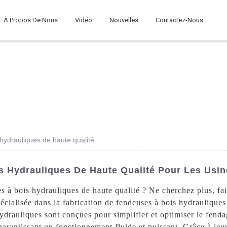
À Propos De Nous
Vidéo
Nouvelles
Contactez-Nous
hydrauliques de haute qualité
s Hydrauliques De Haute Qualité Pour Les Usi
s à bois hydrauliques de haute qualité ? Ne cherchez plus, f
écialisée dans la fabrication de fendeuses à bois hydraulique
drauliques sont conçues pour simplifier et optimiser le fenda
arantissant un fonctionnement fluide et puissant. Grâce à leu