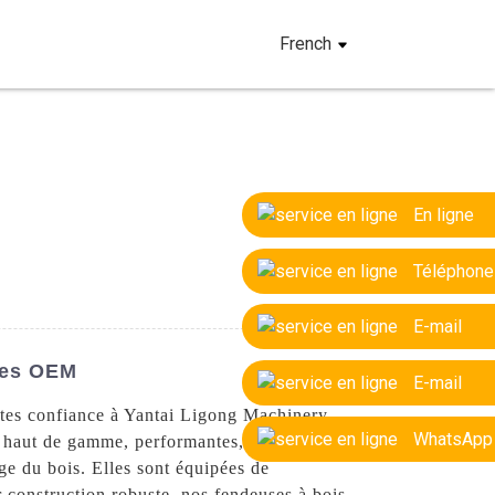
French
En ligne
Téléphone
E-mail
nes OEM
E-mail
aites confiance à Yantai Ligong Machinery
WhatsApp
s haut de gamme, performantes, durables et
ge du bois. Elles sont équipées de
r construction robuste, nos fendeuses à bois