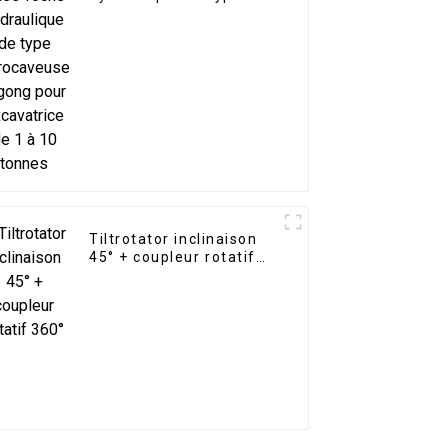
rétrocaveuse Ligong
pour excavatrice de 1 à
10 tonnes
Tiltrotator inclinaison
45° + coupleur rotatif
360°