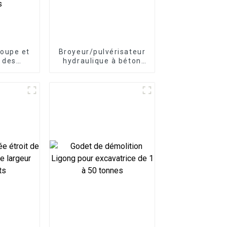
coupe et
Broyeur/pulvérisateur
 des
hydraulique à béton
ec le
Ligong pour
ouches
excavatrice de 5 à 30
ssoire
tonnes
e conçu
ination
efficace
hes