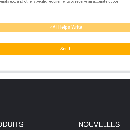
AI Helps Write
Send
ODUITS
NOUVELLES