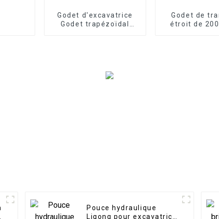
Godet d'excavatrice
Godet de tr
Godet trapézoïdal
étroit de 20
robuste à fossé en V
mm de largeu
dents
n
Pouce hydraulique
à
Ligong pour excavatrice