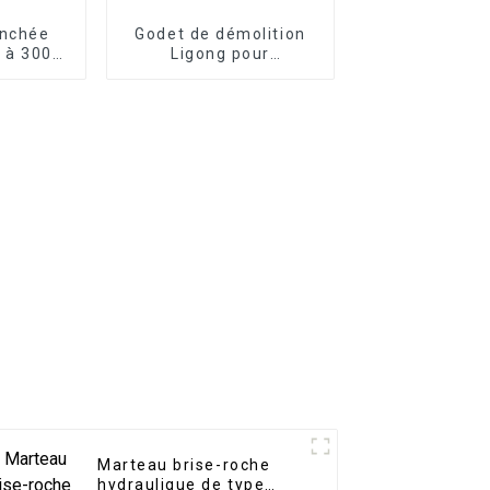
anchée
Godet de démolition
0 à 300
Ligong pour
r avec
excavatrice de 1 à 50
tonnes
Marteau brise-roche
hydraulique de type