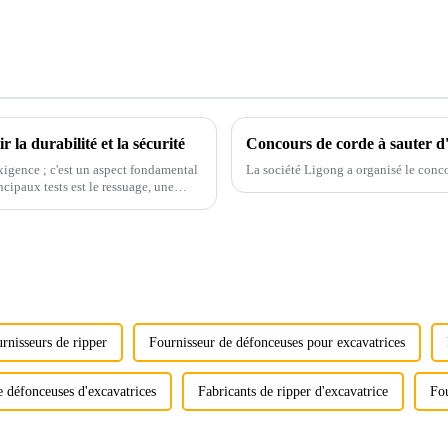
 la durabilité et la sécurité
Concours de corde à sauter d
xigence ; c'est un aspect fondamental
La société Ligong a organisé le conco
cipaux tests est le ressuage, une
rnisseurs de ripper
Fournisseur de défonceuses pour excavatrices
e défonceuses d'excavatrices
Fabricants de ripper d'excavatrice
Fou