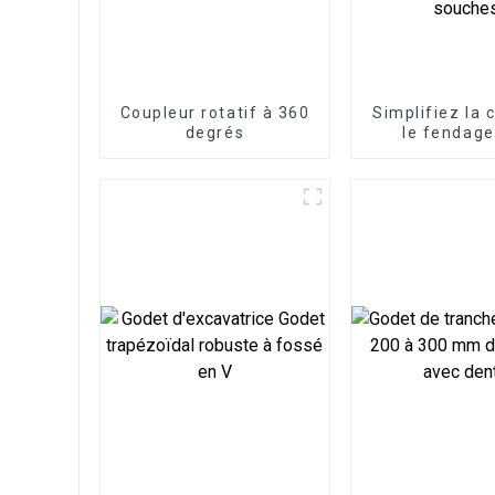
Coupleur rotatif à 360
Simplifiez la 
degrés
le fendage
souches av
fendeur de s
LG, un acce
d'excavatric
pour une élim
puissante et 
des souc