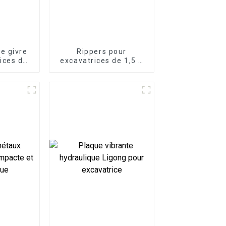
e givre
Rippers pour
ices de
excavatrices de 1,5 à
onnes
60 tonnes