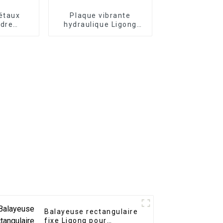
métaux
Plaque vibrante
ndre
hydraulique Ligong
 et
pour excavatrice
que
Balayeuse rectangulaire
fixe Ligong pour