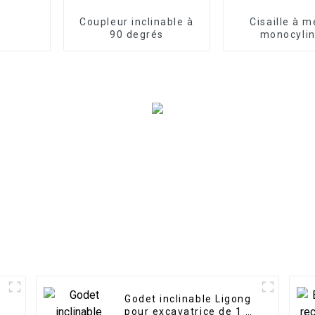
Coupleur inclinable à
Cisaille à 
90 degrés
monocyli
compacte
économi
Godet inclinable Ligong
pour excavatrice de 1 à