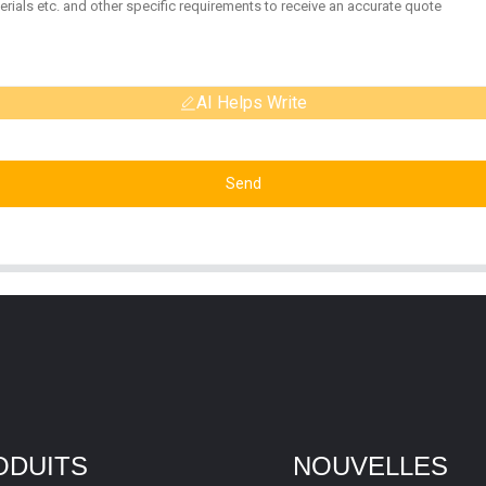
AI Helps Write
Send
ODUITS
NOUVELLES