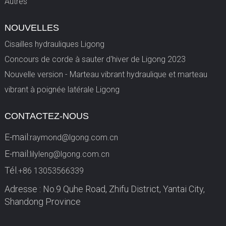
Autres
NOUVELLES
Cisailles hydrauliques Ligong
Concours de corde à sauter d'hiver de Ligong 2023
Nouvelle version - Marteau vibrant hydraulique et marteau
vibrant à poignée latérale Ligong
CONTACTEZ-NOUS
E-mail:
raymond@lgong.com.cn
E-mail:
lilyleng@lgong.com.cn
Tél.
+86 13053566339
Adresse : No.9 Quhe Road, Zhifu District, Yantai City,
Shandong Province