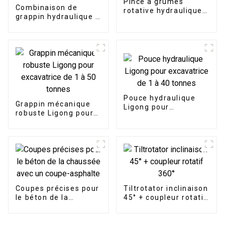
Pince à grumes
Combinaison de
rotative hydraulique
grappin hydraulique à
Ligong pour
rotation à 360 degrés
excavatrice de 2 à 25
pour excavatrice de 3
tonnes
à 25 tonnes
Pouce hydraulique
Grappin mécanique
Ligong pour
robuste Ligong pour
excavatrice de 1 à 40
excavatrice de 1 à 50
tonnes
tonnes
Coupes précises pour
Tiltrotator inclinaison
le béton de la
45° + coupleur rotatif
chaussée avec un
360°
coupe-asphalte