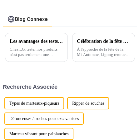
Blog Connexe
Les avantages des tests de ressuage : garantir la durabilité et la sécurité
Célébration de la fête de la mi-automne à Ligong : embrasser la tradition et la gratitude
Chez LG, tester nos produits
À l'approche de la fête de la
n'est pas seulement une
Mi-Automne, Ligong renoue
exigence ; c'est un aspect
avec l'esprit d'unité, de
fondamental de notre
gratitude et de tradition que
engagement envers la qualité.
représente cette fête chinoise si
L'un de nos principaux tests est
chère à son cœur. Profondément
le ressuage, une méthode
ancrée dans le culte chinois…
Recherche Associée
éprouvée pour détecter les
traces de surface.
Types de marteaux-piqueurs
Ripper de souches
Défonceuses à roches pour excavatrices
Marteau vibrant pour palplanches