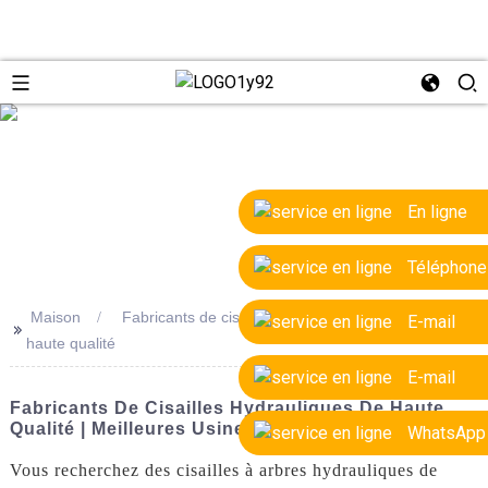
e
En ligne
Téléphone
Maison
Fabricants de cisailles à arbres hydrauliques de
E-mail
>>
haute qualité
E-mail
Fabricants De Cisailles Hydrauliques De Haute
Qualité | Meilleures Usines Et Marques
WhatsApp
Vous recherchez des cisailles à arbres hydrauliques de