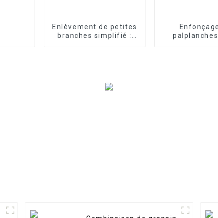
Enlèvement de petites
Enfonçag
branches simplifié :
palplanches
grappin à cisailles
effort : marte
pour excavatrice LG
horizontal san
pour les tâc
développe
portuai