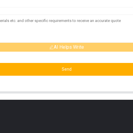
AI Helps Write
Send