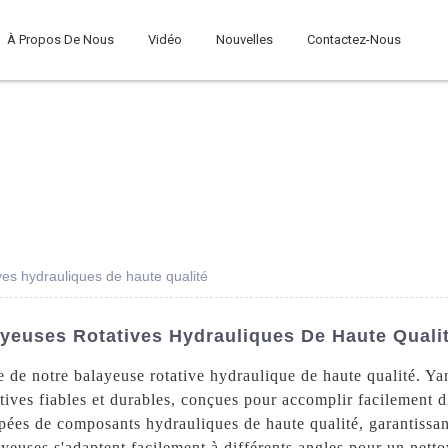
À Propos De Nous
Vidéo
Nouvelles
Contactez-Nous
ves hydrauliques de haute qualité
ayeuses Rotatives Hydrauliques De Haute Quali
ée de notre balayeuse rotative hydraulique de haute qualité. 
atives fiables et durables, conçues pour accomplir facilement 
pées de composants hydrauliques de haute qualité, garantissan
ayeuses s'adaptent facilement à différents angles pour un net