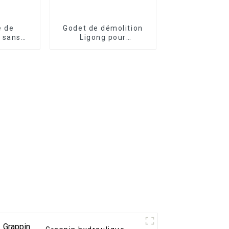
e de
Godet de démolition
 sans
Ligong pour
au vibro
excavatrice de 1 à 50
s effort
tonnes
hes de
ment
re