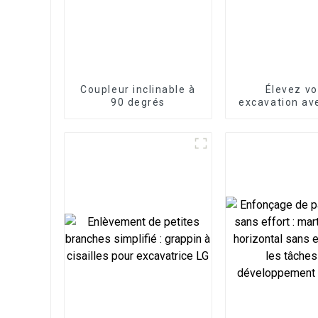
Coupleur inclinable à
Élevez vo
90 degrés
excavation av
attache ra
mécaniq