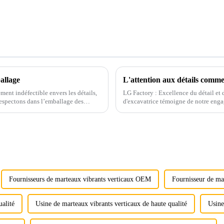
allage
L'attention aux détails comme
ent indéfectible envers les détails,
LG Factory : Excellence du détail et
respectons dans l’emballage des
d'excavatrice témoigne de notre engag
Grâce à une attention méticuleuse aux
Fournisseurs de marteaux vibrants verticaux OEM
Fournisseur de mar
ualité
Usine de marteaux vibrants verticaux de haute qualité
Usine