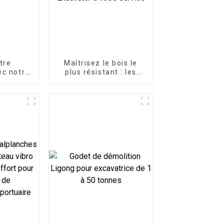
tre
Maîtrisez le bois le
ec notre
plus résistant : les
pide
accessoires pour
ue
fendeuse de bûches
LG Excavator à votre
service