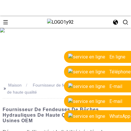
e
En ligne
Téléphone
Maison
Fournisseur de fendeuses de bûches hydrauliques
E-mail
>>
de haute qualité
E-mail
Fournisseur De Fendeuses De Bûches
Hydrauliques De Haute Qualité – Options Et
WhatsApp
Usines OEM