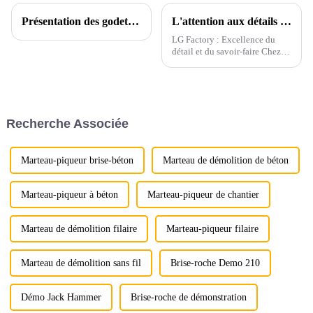
Présentation des godets d'excavatrice Ligong pour chargeuses-pelleteuses JCB CASE
L'attention aux détails commence par l'emballage
LG Factory : Excellence du
détail et du savoir-faire Chez
LG Factory, chaque godet
d'excavatrice témoigne de
notre engagement indéfectible
envers la précision et la qualité.
Grâce à une attention
Recherche Associée
méticuleuse aux...
Marteau-piqueur brise-béton
Marteau de démolition de béton
Marteau-piqueur à béton
Marteau-piqueur de chantier
Marteau de démolition filaire
Marteau-piqueur filaire
Marteau de démolition sans fil
Brise-roche Demo 210
Démo Jack Hammer
Brise-roche de démonstration