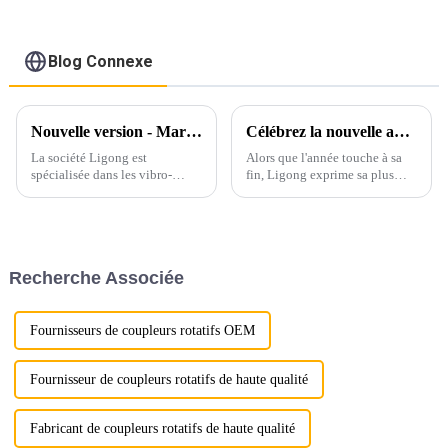
Blog Connexe
Nouvelle version - Marteau vibrant hydraulique et marteau vibrant à poignée latérale Ligong
Célébrez la nouvelle année avec gratitude et enthousiasme
La société Ligong est
Alors que l'année touche à sa
spécialisée dans les vibro-
fin, Ligong exprime sa plus
marteaux hydrauliques depuis
sincère gratitude à tous ses
plus de 10 ans et reçoit de
partenaires, clients et employés
nombreux bons retours de la
qui ont contribué à cette année
part des clients concernant ces
exceptionnelle. Votre confiance
produits.
et votre soutien ont été la clé
Recherche Associée
de voûte de notre réussite.
Fournisseurs de coupleurs rotatifs OEM
Fournisseur de coupleurs rotatifs de haute qualité
Fabricant de coupleurs rotatifs de haute qualité