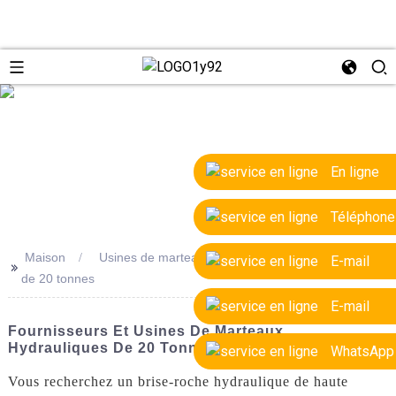
e
En ligne
Téléphone
Maison
Usines de marteaux hydrauliques de haute qualité
E-mail
>>
de 20 tonnes
E-mail
Fournisseurs Et Usines De Marteaux
Hydrauliques De 20 Tonnes De Haute Qualité
WhatsApp
Vous recherchez un brise-roche hydraulique de haute