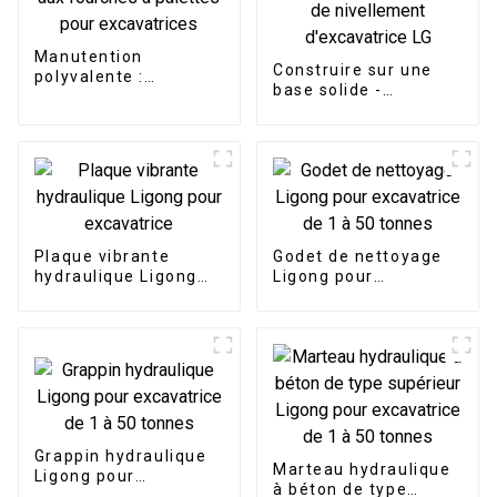
Manutention
Construire sur une
polyvalente :
base solide -
optimisez votre
Construction de
efficacité grâce aux
fondations avec
fourches à palettes
poutre de nivellement
pour excavatrices
d'excavatrice LG
Plaque vibrante
Godet de nettoyage
hydraulique Ligong
Ligong pour
pour excavatrice
excavatrice de 1 à 50
tonnes
Grappin hydraulique
Marteau hydraulique
Ligong pour
à béton de type
excavatrice de 1 à 50