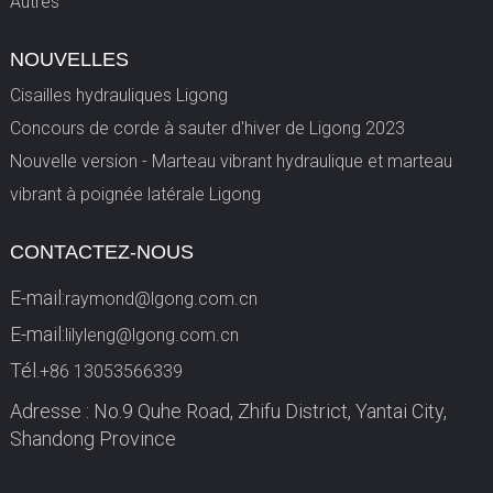
Autres
NOUVELLES
Cisailles hydrauliques Ligong
Concours de corde à sauter d'hiver de Ligong 2023
Nouvelle version - Marteau vibrant hydraulique et marteau
vibrant à poignée latérale Ligong
CONTACTEZ-NOUS
E-mail:
raymond@lgong.com.cn
E-mail:
lilyleng@lgong.com.cn
Tél.
+86 13053566339
Adresse : No.9 Quhe Road, Zhifu District, Yantai City,
Shandong Province