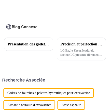
supérieur Ligong pour
tonnes
excavatrice de 1 à 50
tonnes
Blog Connexe
Présentation des godets d'excavatrice Ligong pour chargeuses-pelleteuses JCB CASE
Précision et perfection dans chaque détail
LG Eagle Shear, leader du
secteur LG présente fièrement
sa dernière cisaille Eagle Shear,
un outil haute performance
conçu pour le démontage
industriel. Dotée d'une force de
coupe puissante et d'une
Recherche Associée
précision exceptionnelle...
Cadres de fourches à palettes hydrauliques pour excavatrice
Aimant à ferraille d'excavatrice
Fossé asphalté