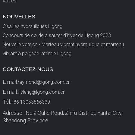
Autres
NOUVELLES
Cisailles hydrauliques Ligong
Concours de corde à sauter d'hiver de Ligong 2023
Nouvelle version - Marteau vibrant hydraulique et marteau
vibrant à poignée latérale Ligong
CONTACTEZ-NOUS
E-mail:
raymond@lgong.com.cn
E-mail:
lilyleng@lgong.com.cn
Tél.
+86 13053566339
Adresse : No.9 Quhe Road, Zhifu District, Yantai City,
Shandong Province