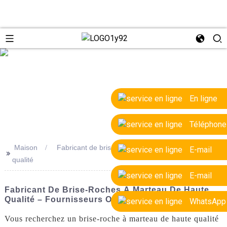
e
En ligne
Téléphone
Maison
Fabricant de brise-roches à marteau de haute
E-mail
>>
qualité
E-mail
Fabricant De Brise-Roches À Marteau De Haute
Qualité – Fournisseurs OEM Et Usine
WhatsApp
Vous recherchez un brise-roche à marteau de haute qualité