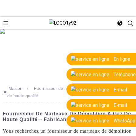
e
En ligne
Téléphone
Maison
Fournisseur de marteaux de démolition à essence
E-mail
>>
de haute qualité
E-mail
Fournisseur De Marteaux De Démolition À Gaz De
Haute Qualité – Fabricants OEM
WhatsApp
Vous recherchez un fournisseur de marteaux de démolition