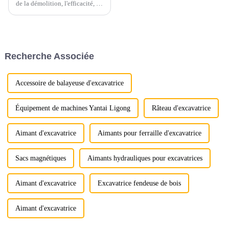
de la démolition, l'efficacité, la
durabilité et la polyvalence
sont essentielles. Parmi les
accessoires de pelle les plus
répandus, trois se distinguent
par leurs performances
Recherche Associée
supérieures…
Accessoire de balayeuse d'excavatrice
Équipement de machines Yantai Ligong
Râteau d'excavatrice
Aimant d'excavatrice
Aimants pour ferraille d'excavatrice
Sacs magnétiques
Aimants hydrauliques pour excavatrices
Aimant d'excavatrice
Excavatrice fendeuse de bois
Aimant d'excavatrice