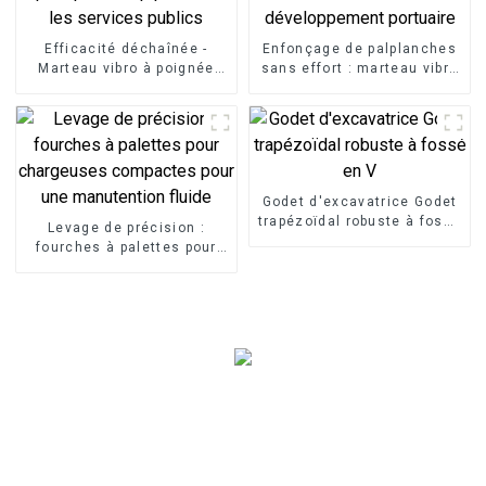
Efficacité déchaînée -
Enfonçage de palplanches
Marteau vibro à poignée
sans effort : marteau vibro
latérale LG : installation
horizontal sans effort pour
rapide pour les pipelines et
les tâches de
les services publics
développement portuaire
Godet d'excavatrice Godet
trapézoïdal robuste à fossé
Levage de précision :
en V
fourches à palettes pour
chargeuses compactes
pour une manutention
fluide