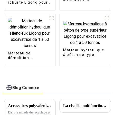
robuste Ligong pour
excavatrice de 1 à 40
excavatrice de 1 à 50
tonnes
tonnes
Marteau hydraulique
Marteau de
à béton de type
démolition
supérieur Ligong pour
hydraulique
excavatrice de 1 à 50
silencieux Ligong
tonnes
pour excavatrice de 1
à 50 tonnes
Blog Connexe
Accessoires polyvalents révolutionnant les projets de recyclage et de démolition : cisaille à voiture, presse à châssis de voiture et grappin rotatif
La cisaille multifonctionnelle combinée pour excavatrice LG fait ses débuts en force !
Dans le monde du recyclage et