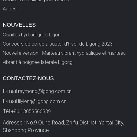
Autres
NOUVELLES
Cisailles hydrauliques Ligong
Concours de corde à sauter d'hiver de Ligong 2023
Nouvelle version - Marteau vibrant hydraulique et marteau
vibrant à poignée latérale Ligong
CONTACTEZ-NOUS
E-mail:
raymond@lgong.com.cn
E-mail:
lilyleng@lgong.com.cn
Tél.
+86 13053566339
Adresse : No.9 Quhe Road, Zhifu District, Yantai City,
Shandong Province