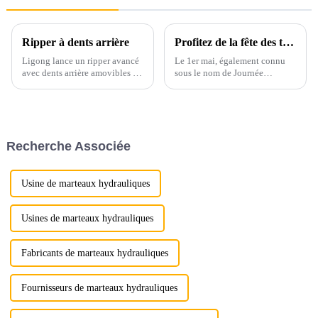
Ripper à dents arrière
Profitez de la fête des travailleurs
Ligong lance un ripper avancé
Le 1er mai, également connu
avec dents arrière amovibles :
sous le nom de Journée
une efficacité supérieure pour
internationale des travailleurs,
les travaux difficiles Ligong
est un jour férié dédié à la
Machinery est heureux de
célébration des contributions
présenter sa dernière
des travailleurs à la société.
innovation : le ripper avancé
Recherche Associée
avec dents arrière amovibles...
Usine de marteaux hydrauliques
Usines de marteaux hydrauliques
Fabricants de marteaux hydrauliques
Fournisseurs de marteaux hydrauliques