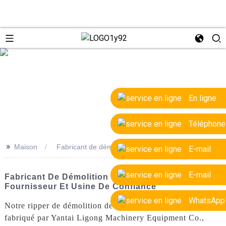
e
En ligne
Téléphone
>>
Maison
Fabricant de démolition Ripper de haute qualité
E-mail
E-mail
Fabricant De Démolition De Haute Qualité |
Fournisseur Et Usine De Confiance
WhatsApp
Notre ripper de démolition de haute qualité est conçu et
fabriqué par Yantai Ligong Machinery Equipment Co.,