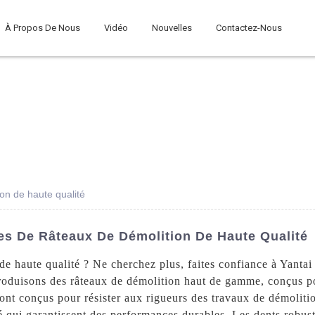
À Propos De Nous
Vidéo
Nouvelles
Contactez-Nous
on de haute qualité
les De Râteaux De Démolition De Haute Qualité
de haute qualité ? Ne cherchez plus, faites confiance à Yant
 produisons des râteaux de démolition haut de gamme, conçus p
sont conçus pour résister aux rigueurs des travaux de démolitio
té qui garantissent des performances durables. Les dents robust