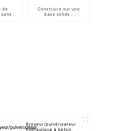
e de
Construire sur une
 sans
base solide -
au vibro
Construction de
s effort
fondations avec
hes de
poutre de nivellement
ment
d'excavatrice LG
re
Broyeur/pulvérisateur
hydraulique à béton