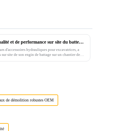
Ligong effectue des tests de qualité et de performance sur site du batteur de pieux
urs d'accessoires hydrauliques pour excavatrices, a
 sur site de son engin de battage sur un chantier de
aux de démolition robustes OEM
ité