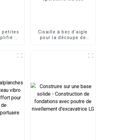
 petites
Cisaille à bec d'aigle
lifié :
pour la découpe de
ailles
métaux lourds Cisaille
rice LG
à ferraille
d'excavatrice haute
résistance pour les
opérations lourdes