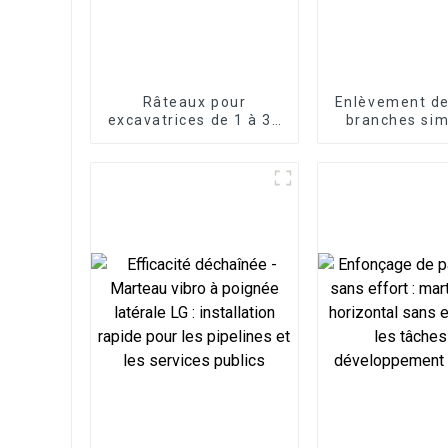
Râteaux pour
Enlèvement de
excavatrices de 1 à 30
branches simp
tonnes
grappin à cis
pour excavat