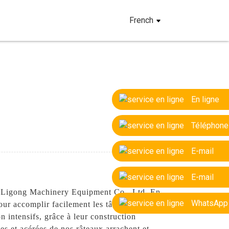
French
En ligne
Téléphone
E-mail
E-mail
ai Ligong Machinery Equipment Co., Ltd. En
WhatsApp
our accomplir facilement les tâches de
n intensifs, grâce à leur construction
es et acérées de nos râteaux arrachent et