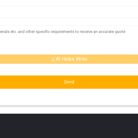
AI Helps Write
Send