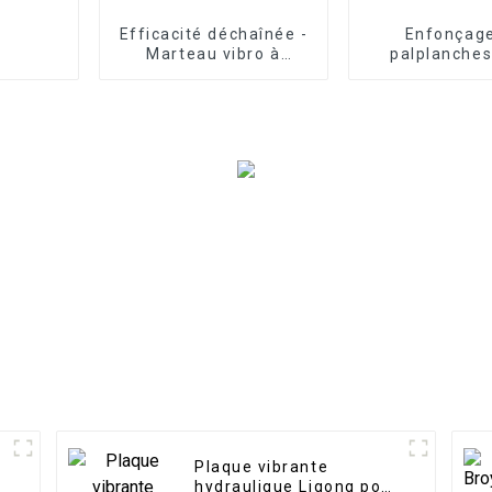
Efficacité déchaînée -
Enfonçag
Marteau vibro à
palplanches
poignée latérale LG :
effort : marte
installation rapide
horizontal san
pour les pipelines et
pour les tâc
les services publics
développe
portuai
Plaque vibrante
hydraulique Ligong pour