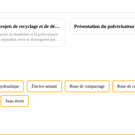
Accessoires polyvalents révolutionnant les projets de recyclage et de démolition : cisaille à voiture, presse à châssis de voiture et grappin rotatif
cité, la durabilité et la polyvalence
s répandus, trois se distinguent par
hydraulique
Électro-aimant
Roue de compactage
Roue de c
Seau étroit