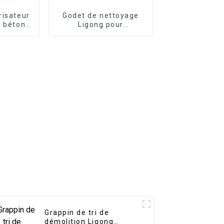
risateur
Godet de nettoyage
à béton
Ligong pour
 degrés
excavatrice de 1 à 50
ce de 20
tonnes
nes
Grappin de tri de
démolition Ligong