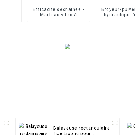
Efficacité déchaînée -
Broyeur/pulvé
Marteau vibro à
hydraulique 
poignée latérale LG :
rotatif à 360
installation rapide
pour excavatri
pour les pipelines et
à 30 ton
les services publics
Balayeuse rectangulaire
fixe Ligong pour