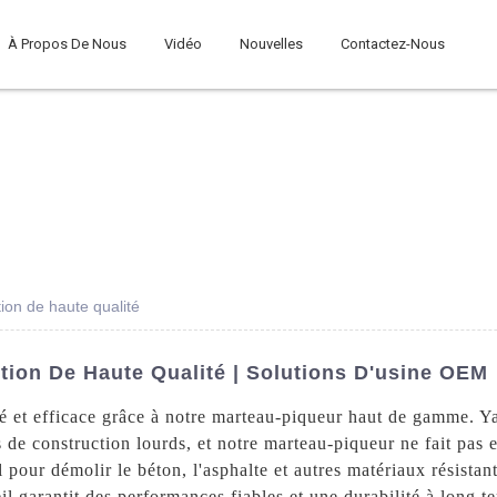
À Propos De Nous
Vidéo
Nouvelles
Contactez-Nous
ion de haute qualité
tion De Haute Qualité | Solutions D'usine OEM
té et efficace grâce à notre marteau-piqueur haut de gamme.
 de construction lourds, et notre marteau-piqueur ne fait pas
éal pour démolir le béton, l'asphalte et autres matériaux résista
reil garantit des performances fiables et une durabilité à lon