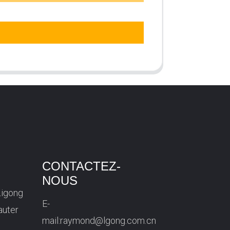
CONTACTEZ-
NOUS
Ligong
E-
auter
mail:
raymond@lgong.com.cn