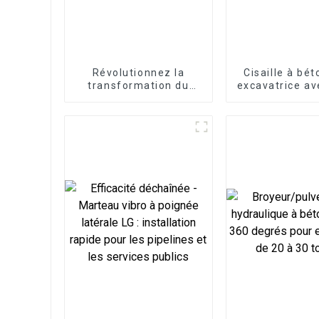
Révolutionnez la
Cisaille à bé
transformation du
excavatrice av
bois : la fendeuse à
remplaça
bois excavatrice libère
l'efficacité forestière