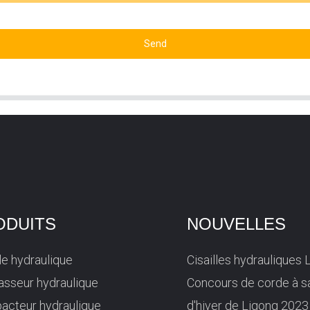
Send
ODUITS
NOUVELLES
lle hydraulique
Cisailles hydrauliques 
sseur hydraulique
Concours de corde à s
acteur hydraulique
d'hiver de Ligong 2023