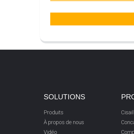
SOLUTIONS
PR
Produits
Cisai
À propos de nous
Conca
Vidéo
Comp