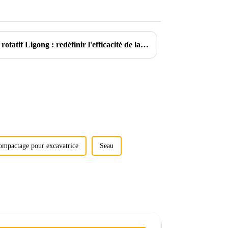
Présentation du pulvérisateur rotatif Ligong : redéfinir l'efficacité de la démolition
ompactage pour excavatrice
Seau