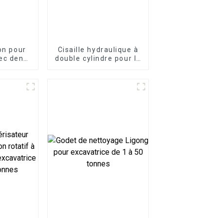
ton pour
Cisaille hydraulique à
ec dents
double cylindre pour la
bles
coupe de l'acier et du
fer