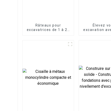
Râteaux pour
Élevez vo
excavatrices de 1 à 25
excavation av
tonnes
attache ra
mécaniq