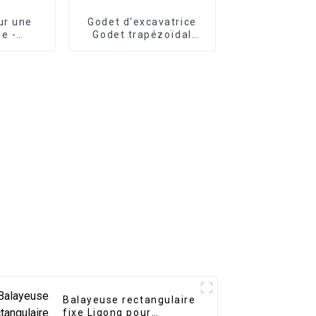
ur une
Godet d'excavatrice
de -
Godet trapézoïdal
on de
robuste à fossé en V
 avec
ellement
ce LG
Balayeuse rectangulaire
fixe Ligong pour