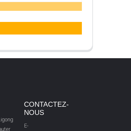
CONTACTEZ-
NOUS
Ligong
E-
auter