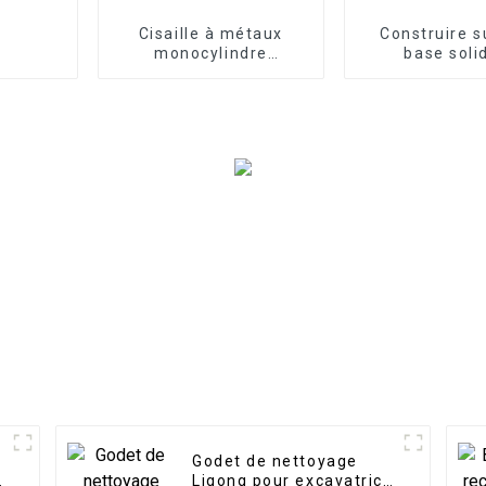
Cisaille à métaux
Construire s
monocylindre
base soli
compacte et
Constructi
économique
fondations
poutre de niv
d'excavatri
Godet de nettoyage
e
Ligong pour excavatrice