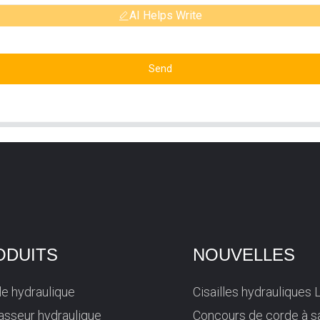
AI Helps Write
Send
ODUITS
NOUVELLES
lle hydraulique
Cisailles hydrauliques 
sseur hydraulique
Concours de corde à s