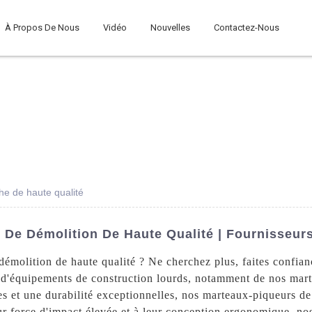
À Propos De Nous
Vidéo
Nouvelles
Contactez-Nous
he de haute qualité
 De Démolition De Haute Qualité | Fournisseurs
démolition de haute qualité ? Ne cherchez plus, faites confi
 d'équipements de construction lourds, notamment de nos mart
 et une durabilité exceptionnelles, nos marteaux-piqueurs de 
eur force d'impact élevée et à leur conception ergonomique, n