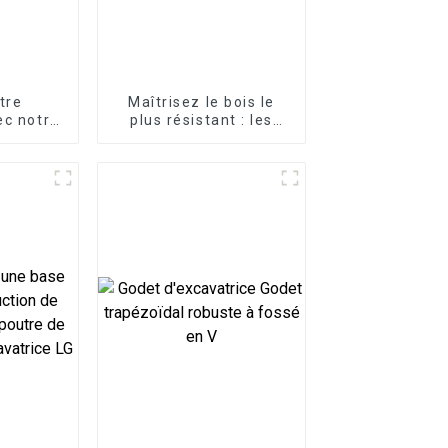
tre
Maîtrisez le bois le
ec notre
plus résistant : les
pide
accessoires pour
ue
fendeuse de bûches
LG Excavator à votre
service